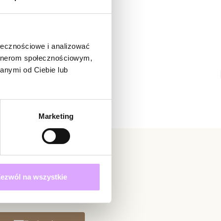
3
0
2
0
1
0
ołecznościowe i analizować
artnerom społecznościowym,
ienie
anymi od Ciebie lub
ynie opinie mogą dodawać tylko osoby, które zakupiły
j opinię
Marketing
Data dodania:
08.03.2023
5
k
ezwól na wszystkie