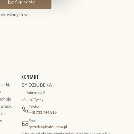
Zapisz się
 określonych w
Kontakt
letki,
BY DZIUBEKA
,
ul. Fabryczna 2
cechuje
43-110 Tychy
 pracy,
Telefon
+48 733 744 810
ż na
By
Email
sprzedaz@bydziubeka.pl
Nasz zespół obsługi klienta jest do Państwa dyspozycji w