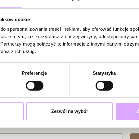
 plików cookie
do spersonalizowania treści i reklam, aby oferować funkcje sp
ormacje o tym, jak korzystasz z naszej witryny, udostępniamy p
Powiadom
Partnerzy mogą połączyć te informacje z innymi danymi otrzym
W naszej witr
nia z ich usług.
produkt.
Doda
Preferencje
Statystyka
Milena
K.
Wszystko o
Zezwól na wybór
Z
ciami i promocjami!