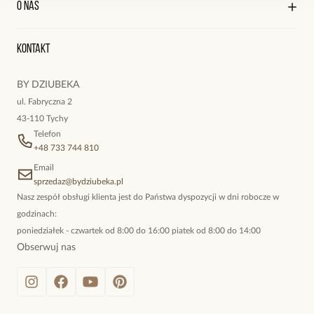
O nas
Reklamacje i zwroty
Historia zamówień
Wyśledź swoją paczkę
Zdjęcie nie oddaje ich uroku. Cudowne
Oryginalne naszyjniki, topowe bransoletki, okazałe kolczyki,
Kontakt
kokieteryjne wisiory, eleganckie broszki. Biżuteria, którą cechuje
niewymuszona elegancja; idealna do pracy, do noszenia na co
BY DZIUBEKA
dzień, ale również na wieczorne wyjścia. To oferta marki By
ul. Fabryczna 2
Dziubeka.
43-110 Tychy
Telefon
+48 733 744 810
Email
sprzedaz@bydziubeka.pl
Nasz zespół obsługi klienta jest do Państwa dyspozycji w dni robocze w
godzinach:
poniedziałek - czwartek od 8:00 do 16:00 piatek od 8:00 do 14:00
Obserwuj nas