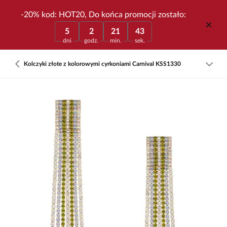
-20% kod: HOT20, Do końca promocji zostało:
5
2
21
43
dni
godz.
min.
sek.
Kolczyki złote z kolorowymi cyrkoniami Carnival KSS1330