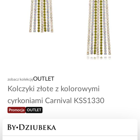
OUTLET
zobacz kolekcję
Kolczyki złote z kolorowymi
cyrkoniami Carnival KSS1330
Promocja
OUTLET
30,60 zł
153,00 zł
Najniższa cena w okresie 30 dni przed obniżką: