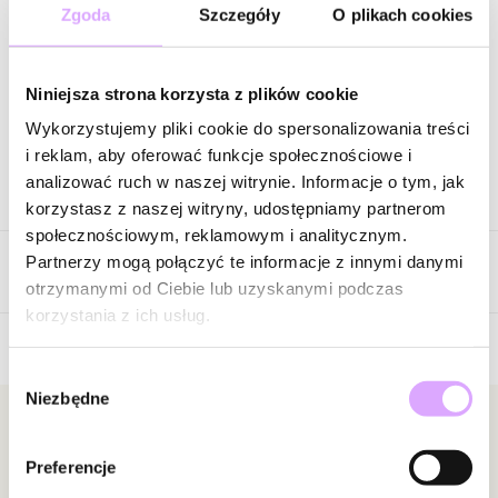
30,60 zł
Zgoda
Szczegóły
O plikach cookies
Cena regularna
:
153,00 zł
-
80
%
Wysyłka do 2 dni roboczych
Niniejsza strona korzysta z plików cookie
Zapytaj o produkt
Wykorzystujemy pliki cookie do spersonalizowania treści
i reklam, aby oferować funkcje społecznościowe i
analizować ruch w naszej witrynie. Informacje o tym, jak
Opis produktu
korzystasz z naszej witryny, udostępniamy partnerom
społecznościowym, reklamowym i analitycznym.
Surowiec: mosiądz.
Partnerzy mogą połączyć te informacje z innymi danymi
Opinie
Kolor surowca: złoty.
otrzymanymi od Ciebie lub uzyskanymi podczas
Kolor kryształków: transparentne, zielone, niebieskie.
korzystania z ich usług.
Wielkość kolczyków: 1,47 cm x 10,00 cm.
Rodzaj zapięcia: wkrętka.
5
Wybór
/
5
Niezbędne
zgody
Zobacz inne produkty z kolekcji Shinning Summer
5
2
Newsletter
4
0
Preferencje
3
0
Bądź na bieżąco z nowościami i promocjami!