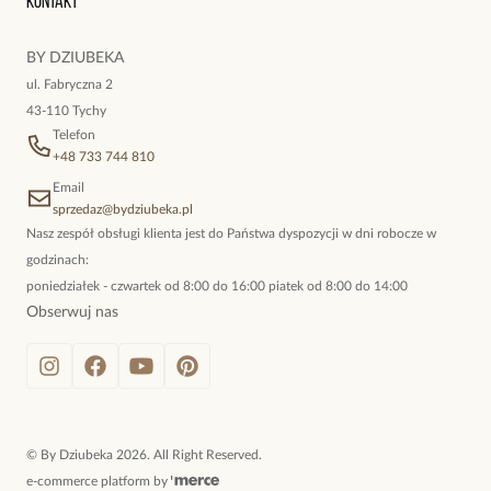
Kontakt
kokieteryjne wisiory, eleganckie broszki. Biżuteria, którą cechuje
niewymuszona elegancja; idealna do pracy, do noszenia na co
BY DZIUBEKA
dzień, ale również na wieczorne wyjścia. To oferta marki By
ul. Fabryczna 2
Dziubeka.
43-110 Tychy
Telefon
+48 733 744 810
Email
sprzedaz@bydziubeka.pl
Nasz zespół obsługi klienta jest do Państwa dyspozycji w dni robocze w
godzinach:
poniedziałek - czwartek od 8:00 do 16:00 piatek od 8:00 do 14:00
Obserwuj nas
©
By Dziubeka
2026
. All Right Reserved.
e-commerce platform by