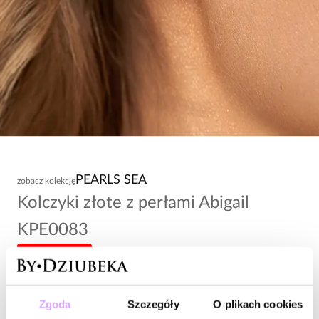
PEARLS SEA
zobacz kolekcję
Kolczyki złote z perłami Abigail
KPE0083
-20% kod: HOT20
79,00 zł
Zgoda
Szczegóły
O plikach cookies
Wysyłka do 2 dni roboczych