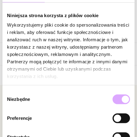
Zapytaj o produkt
Niniejsza strona korzysta z plików cookie
Wykorzystujemy pliki cookie do spersonalizowania treści
Opis produktu
i reklam, aby oferować funkcje społecznościowe i
analizować ruch w naszej witrynie. Informacje o tym, jak
Kolczyki złote wykonane z mosiądzu pozłacanego, zdobione
korzystasz z naszej witryny, udostępniamy partnerom
Opinie
szklanymi perełkami.
społecznościowym, reklamowym i analitycznym.
Kolor surowca: złoty.
Partnerzy mogą połączyć te informacje z innymi danymi
Wymiary kolczyka: 1,45 cm x 1,45 cm
otrzymanymi od Ciebie lub uzyskanymi podczas
Rodzaj mocowania: sztyft.
korzystania z ich usług.
Brak opinii
Zobacz inne produkty z kolekcji Glam Rock
Jeszcze nikt nie ocenił tego produktu.
Wybór
Bądź pierwszą osobą, która podzieli się opinią o tym
Newsletter
Niezbędne
zgody
produkcie!
Bądź na bieżąco z nowościami i promocjami!
Powiadomienie
Preferencje
W naszej witrynie opinie mogą dodawać tylko
osoby, które zakupiły produkt.
Dodaj opinię
Statystyka