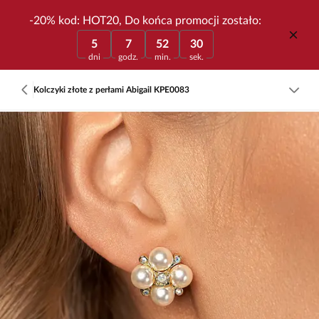
-20% kod: HOT20, Do końca promocji zostało:
5
7
52
30
dni
godz.
min.
sek.
Kolczyki złote z perłami Abigail KPE0083