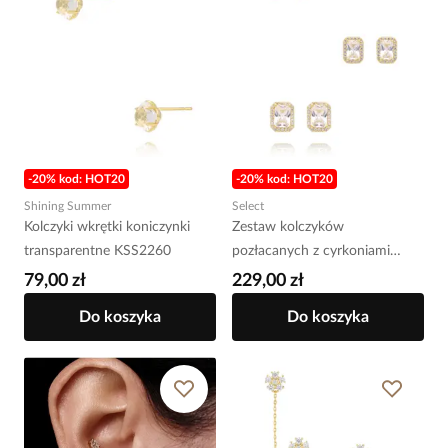
-20% kod: HOT20
-20% kod: HOT20
Shining Summer
Select
Kolczyki wkrętki koniczynki
Zestaw kolczyków
transparentne KSS2260
pozłacanych z cyrkoniami
KLT0060
79,00 zł
229,00 zł
Do koszyka
Do koszyka