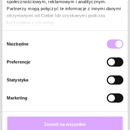
społecznościowym, reklamowym i analitycznym.
Partnerzy mogą połączyć te informacje z innymi danymi
otrzymanymi od Ciebie lub uzyskanymi podczas
korzystania z ich usług.
Wybór
Niezbędne
zgody
Preferencje
-20% kod: HOT20
-20% kod: HOT20
Statystyka
Pearls Sea
Pearls Sea
Kolczyki z motywem
Kolczyki z kokardką,
koniczynki, opalizującymi
łańcuszkiem i perłą KPE0216
Marketing
elementami i perłą KPE0217
138,00 zł
138,00 zł
Do koszyka
Do koszyka
Zezwól na wszystkie