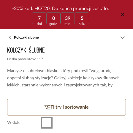
-20% kod: HOT20, Do końca promocji zostało:
7
0
39
5
dni
godz.
min.
sek.
Kolczyki ślubne
Kolczyki ślubne
Liczba produktów: 117
Marzysz o subtelnym blasku, który podkreśli Twoją urodę i
dopełni ślubną stylizację? Odkryj kolekcję kolczyków ślubnych –
lekkich, starannie wykonanych i zaprojektowanych tak, by
harmonijnie współgrały z suknią oraz całym lookiem. Wybierz
model, w którym poczujesz się naprawdę wyjątkowo!
Filtry i sortowanie
Widok
: