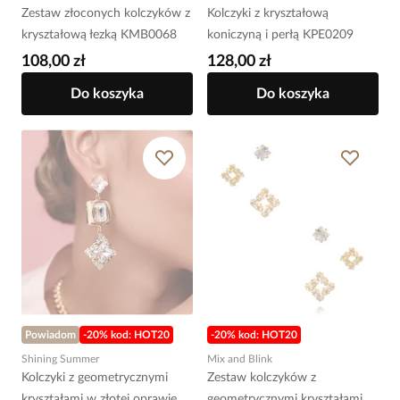
Zestaw złoconych kolczyków z
Kolczyki z kryształową
kryształową łezką KMB0068
koniczyną i perłą KPE0209
108,00 zł
128,00 zł
Do koszyka
Do koszyka
Powiadom
-20% kod: HOT20
-20% kod: HOT20
Shining Summer
Mix and Blink
Kolczyki z geometrycznymi
Zestaw kolczyków z
kryształami w złotej oprawie
geometrycznymi kryształami