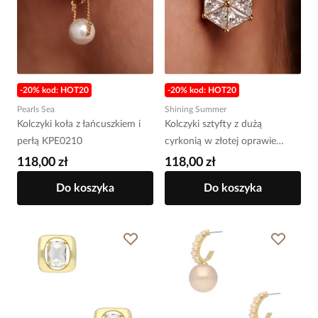
-20% kod: HOT20
-20% kod: HOT20
Pearls Sea
Shining Summer
Kolczyki koła z łańcuszkiem i
Kolczyki sztyfty z dużą
perłą KPE0210
cyrkonią w złotej oprawie
KSS2229
118,00 zł
118,00 zł
Do koszyka
Do koszyka