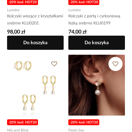
-20% kod: HOT20
-20% kod: HOT20
Lumière
Lumière
Kolczyki wiszące z kryształkami
Kolczyki z perłą i cyrkoniową
srebrne KLU0201
łezką srebrne KLU0199
98,00 zł
74,00 zł
Do koszyka
Do koszyka
-20% kod: HOT20
-20% kod: HOT20
Mix and Blink
Pearls Sea