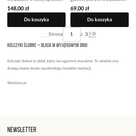
KSS2227
KMB0053
148,00 zł
69,00 zł
Do koszyka
Do koszyka
Strona
z
3
Kolczyki ślubne – blask w wyjątkowym dniu
Kolczyki ślubne to detal, który ma ogromne znaczenie. To właśnie one
dodają twarzy blasku ipodkreślają charakter stylizacji.
Wyróżnia je:
lekkość i komfort noszenia,
staranne wykonanie,
Newsletter
dopracowane, unikalne wzory.