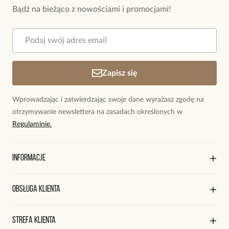
Bądź na bieżąco z nowościami i promocjami!
To biżuteria, która nie dominuje, a pięknie dopełnia całość.
Różnorodność stylów – od subtelnych po bardziej wyraziste
Zapisz się
Każda panna młoda ma inny styl – dlatego w kolekcji znajdziesz zarówno
minimalistyczne, jak i bardziej dekoracyjne modele.
Wprowadzając i zatwierdzając swoje dane wyrażasz zgodę na
otrzymywanie newslettera na zasadach określonych w
Dostępne warianty:
Regulaminie.
Informacje
kolczyki z
perłami
,
modele z
cyrkoniami
,
O marce By Dziubeka
Obsługa klienta
Sklepy firmowe
wzory inspirowane naturą – listki,
kwiaty
(idealne do stylu boho),
Sklepy współpracujące
Regulamin sklepu
Strefa klienta
Współpraca
Polityka prywatności