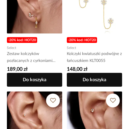
-20% kod: HOT20
-20% kod: HOT20
Select
Select
Zestaw kolczyków
Kolczyki kwiatuszki podwójne z
pozłacanych z cyrkoniami
łańcuszkiem KLT0055
KLT0058
189,00 zł
148,00 zł
Do koszyka
Do koszyka