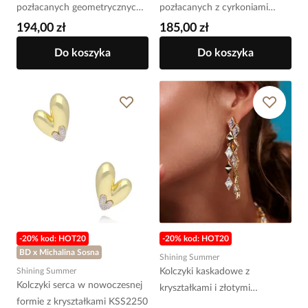
pozłacanych geometrycznych z
pozłacanych z cyrkoniami
cyrkoniami KLT0039
KLT0038
194,00 zł
185,00 zł
Do koszyka
Do koszyka
-20% kod: HOT20
-20% kod: HOT20
BD x Michalina Sosna
Shining Summer
Shining Summer
Kolczyki kaskadowe z
Kolczyki serca w nowoczesnej
kryształkami i złotymi
formie z kryształkami KSS2250
elementami KSS2249