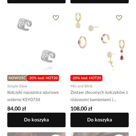
NOWOŚĆ
-20% kod: HOT20
-20% kod: HOT20
Simple Steel
Mix and Blink
Kolczyki nausznice ażurowe
Zestaw złoconych kolczyków z
srebrne KSY0734
różowymi kamieniami i
cyrkoniami KMB0066
84,00 zł
108,00 zł
Do koszyka
Do koszyka