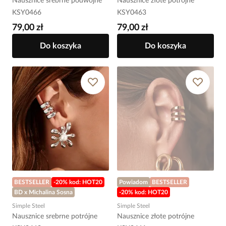
Nausznice srebrne podwójne
Nausznice złote potrójne
KSY0466
KSY0463
79,00 zł
79,00 zł
Do koszyka
Do koszyka
BESTSELLER
-20% kod: HOT20
Powiadom
BESTSELLER
BD x Michalina Sosna
-20% kod: HOT20
Simple Steel
Simple Steel
Nausznice srebrne potrójne
Nausznice złote potrójne