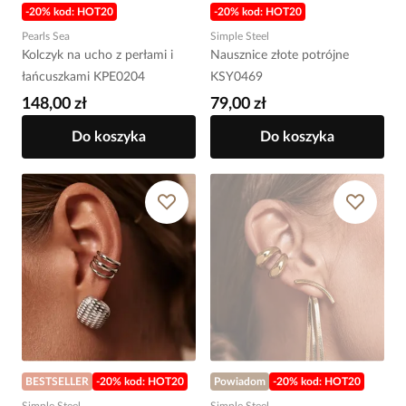
-20% kod: HOT20
-20% kod: HOT20
Pearls Sea
Simple Steel
Kolczyk na ucho z perłami i
Nausznice złote potrójne
łańcuszkami KPE0204
KSY0469
148,00 zł
79,00 zł
Do koszyka
Do koszyka
BESTSELLER
-20% kod: HOT20
Powiadom
-20% kod: HOT20