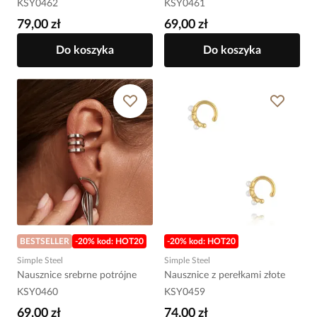
KSY0462
KSY0461
79,00 zł
69,00 zł
Do koszyka
Do koszyka
BESTSELLER
-20% kod: HOT20
-20% kod: HOT20
Simple Steel
Simple Steel
Nausznice srebrne potrójne
Nausznice z perełkami złote
KSY0460
KSY0459
69,00 zł
74,00 zł