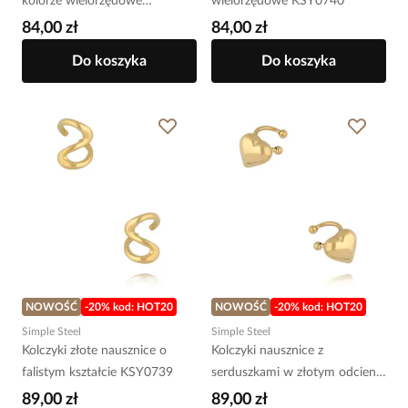
kolorze wielorzędowe
wielorzędowe KSY0740
KSY0741
84,00 zł
84,00 zł
Do koszyka
Do koszyka
NOWOŚĆ
-20% kod: HOT20
NOWOŚĆ
-20% kod: HOT20
Simple Steel
Simple Steel
Kolczyki złote nausznice o
Kolczyki nausznice z
falistym kształcie KSY0739
serduszkami w złotym odcieniu
KSY0737
89,00 zł
89,00 zł