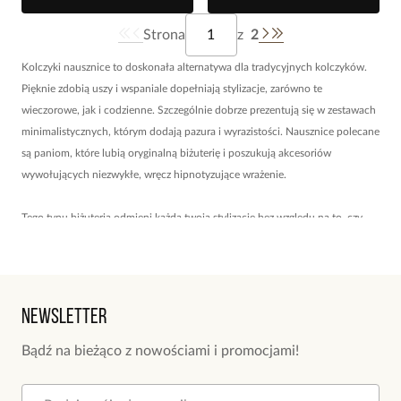
Strona
z
2
Kolczyki nausznice to doskonała alternatywa dla tradycyjnych kolczyków.
Pięknie zdobią uszy i wspaniale dopełniają stylizacje, zarówno te
wieczorowe, jak i codzienne. Szczególnie dobrze prezentują się w zestawach
minimalistycznych, którym dodają pazura i wyrazistości. Nausznice polecane
są paniom, które lubią oryginalną biżuterię i poszukują akcesoriów
wywołujących niezwykłe, wręcz hipnotyzujące wrażenie.
Tego typu biżuteria odmieni każdą twoją stylizację bez względu na to, czy
dobierzesz do niej „małą czarną”, garnitur w męskim stylu, kombinezon czy
ulubione jeansy i t-shirt. W ofercie sklepu By Dziubeka znajdziesz niezwykle
atrakcyjne i modne nausznice w kolorze złota i srebra. Oferujemy
ponadczasowe modele, które sprawdzą się w każdej sytuacji i pozwolą zadać
Newsletter
ci szyku przy niejednej okazji.
Bądź na bieżąco z nowościami i promocjami!
Kolczyki nausznice doskonałe w każdym wieku