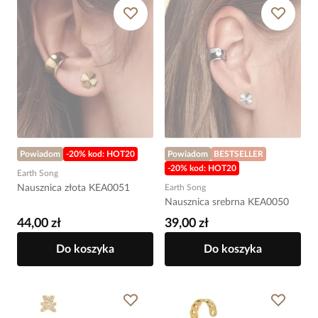
Powiadom
-20% kod: HOT20
Powiadom
BESTSELLER
-20% kod: HOT20
Earth Song
Nausznica złota KEA0051
Earth Song
Nausznica srebrna KEA0050
44,00 zł
39,00 zł
Do koszyka
Do koszyka