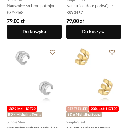
Simple Steel
Simple Steel
Nausznice srebrne potrójne
Nausznice złote podwójne
KSY0468
KSY0467
79,00 zł
79,00 zł
Do koszyka
Do koszyka
-20% kod: HOT20
BESTSELLER
-20% kod: HOT20
BD x Michalina Sosna
BD x Michalina Sosna
Simple Steel
Simple Steel