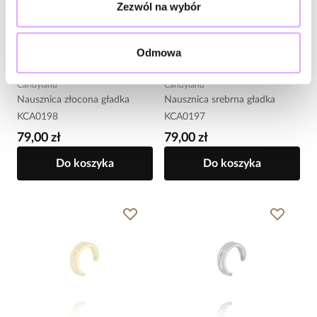
Zezwól na wybór
Odmowa
Powiadom
-20% kod: HOT20
-20% kod: HOT20
Candyland
Candyland
Nausznica złocona gładka
Nausznica srebrna gładka
KCA0198
KCA0197
79,00 zł
79,00 zł
Do koszyka
Do koszyka