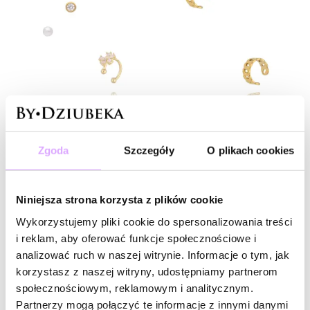
-20% kod: HOT20
-20% kod: HOT20
Lumière
Simple Steel
Zgoda
Szczegóły
O plikach cookies
Zestaw kolczyków i nausznicy
Nausznice złote z plecionymi
– złote detale z perłą i
motywami KSY0585
cyrkoniami KLU0170
69,00 zł
69,00 zł
Niniejsza strona korzysta z plików cookie
Do koszyka
Do koszyka
Wykorzystujemy pliki cookie do spersonalizowania treści
i reklam, aby oferować funkcje społecznościowe i
analizować ruch w naszej witrynie. Informacje o tym, jak
korzystasz z naszej witryny, udostępniamy partnerom
społecznościowym, reklamowym i analitycznym.
Partnerzy mogą połączyć te informacje z innymi danymi