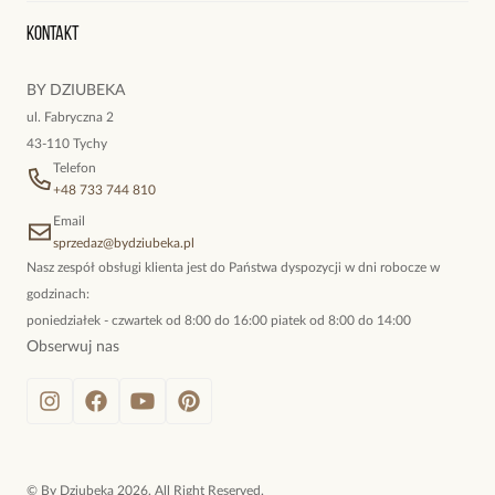
teraz zapoznaj się z kolekcją By Dziubeka i wybierz biżuterię, która pozwoli
Oryginalne naszyjniki, topowe bransoletki, okazałe kolczyki,
Ci błyszczeć w każdej sytuacji. Nasze nausznice to małe dzieła sztuki,
Kontakt
kokieteryjne wisiory, eleganckie broszki. Biżuteria, którą cechuje
stworzone z pasją i miłością do piękna. Dzięki nim poczujesz się jak
niewymuszona elegancja; idealna do pracy, do noszenia na co
prawdziwa gwiazda.
BY DZIUBEKA
dzień, ale również na wieczorne wyjścia. To oferta marki By
ul. Fabryczna 2
Dziubeka.
43-110 Tychy
Telefon
+48 733 744 810
Email
sprzedaz@bydziubeka.pl
Nasz zespół obsługi klienta jest do Państwa dyspozycji w dni robocze w
godzinach:
poniedziałek - czwartek od 8:00 do 16:00 piatek od 8:00 do 14:00
Obserwuj nas
©
By Dziubeka
2026
. All Right Reserved.