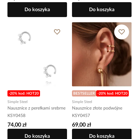
Do koszyka
Do koszyka
-20% kod: HOT20
BESTSELLER
-20% kod: HOT20
Simple Steel
Simple Steel
Nausznice z perełkami srebrne
Nausznice złote podwójne
KSY0458
KSY0457
74,00 zł
69,00 zł
Do koszyka
Do koszyka