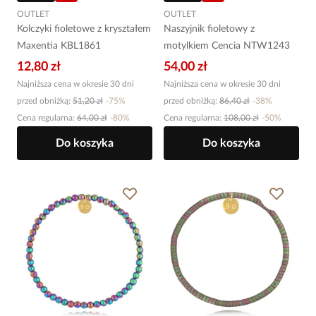
OUTLET
OUTLET
Kolczyki fioletowe z kryształem
Naszyjnik fioletowy z
Maxentia KBL1861
motylkiem Cencia NTW1243
12,80 zł
54,00 zł
Najniższa cena w okresie 30 dni
Najniższa cena w okresie 30 dni
przed obniżką:
51,20 zł
-
75
%
przed obniżką:
86,40 zł
-
38
%
Cena regularna
:
64,00 zł
-
80
%
Cena regularna
:
108,00 zł
-
50
%
Do koszyka
Do koszyka