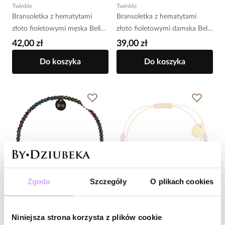
Twinkle
Twinkle
Bransoletka z hematytami
Bransoletka z hematytami
złoto fioletowymi męska Bello
złoto fioletowymi damska Bello
BTW2558
BTW2557
42,00 zł
39,00 zł
Do koszyka
Do koszyka
Zgoda
Szczegóły
O plikach cookies
-20% kod: HOT20
Powiadom
-20% kod: HOT20
Twinkle
Mystique Stones
Niniejsza strona korzysta z plików cookie
Bransoletka z hematytami
Bransoletka fioletowa z