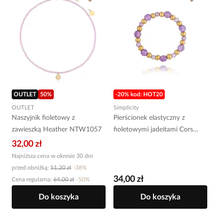
OUTLET
50
%
-20% kod: HOT20
OUTLET
Simplicity
Naszyjnik fioletowy z
Pierścionek elastyczny z
zawieszką Heather NTW1057
fioletowymi jadeitami Cors
PSC0469
32,00 zł
Najniższa cena w okresie 30 dni
przed obniżką:
51,20 zł
-
38
%
34,00 zł
Cena regularna
:
64,00 zł
-
50
%
Do koszyka
Do koszyka