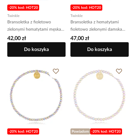
-20% kod: HOT20
-20% kod: HOT20
Twinkle
Twinkle
Bransoletka z fioletowo
Bransoletka z hematytami
zielonymi hematytami męska
fioletowo zielonymi damska
Candace BTW2608
Edvige BTW2563
42,00 zł
47,00 zł
Do koszyka
Do koszyka
-20% kod: HOT20
Powiadom
-20% kod: HOT20