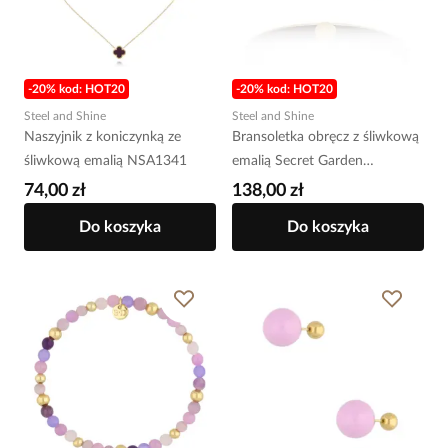
-20% kod: HOT20
-20% kod: HOT20
Steel and Shine
Steel and Shine
Naszyjnik z koniczynką ze
Bransoletka obręcz z śliwkową
śliwkową emalią NSA1341
emalią Secret Garden
BSA0785
74,00 zł
138,00 zł
Do koszyka
Do koszyka