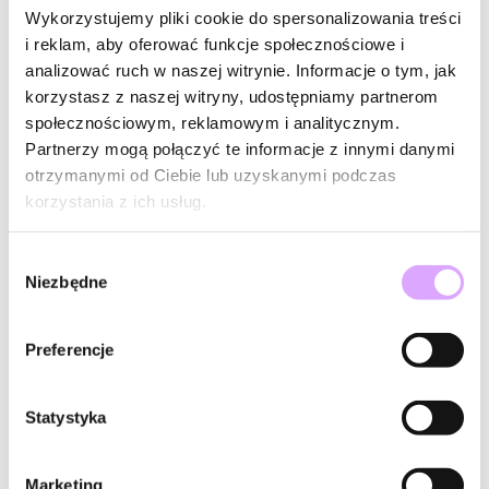
Wykorzystujemy pliki cookie do spersonalizowania treści
stalowymi męska Bello
kamieniami naturalnymi Galena
i reklam, aby oferować funkcje społecznościowe i
BTW2556
BMT0011
42,00 zł
42,00 zł
analizować ruch w naszej witrynie. Informacje o tym, jak
Do koszyka
Do koszyka
korzystasz z naszej witryny, udostępniamy partnerom
społecznościowym, reklamowym i analitycznym.
Partnerzy mogą połączyć te informacje z innymi danymi
otrzymanymi od Ciebie lub uzyskanymi podczas
korzystania z ich usług.
Wybór
Niezbędne
zgody
Preferencje
-20% kod: HOT20
-20% kod: HOT20
Statystyka
Twinkle
Twinkle
Bransoletka z fioletowo
Bransoletka z fioletowo
zielonymi hematytami męska
zielonymi hematytami damska
Marketing