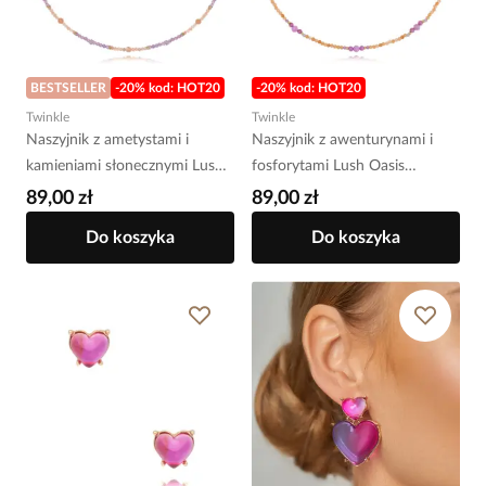
BESTSELLER
-20% kod: HOT20
-20% kod: HOT20
Twinkle
Twinkle
Naszyjnik z ametystami i
Naszyjnik z awenturynami i
kamieniami słonecznymi Lush
fosforytami Lush Oasis
Oasis NTW1298
NTW1297
89,00 zł
89,00 zł
Do koszyka
Do koszyka