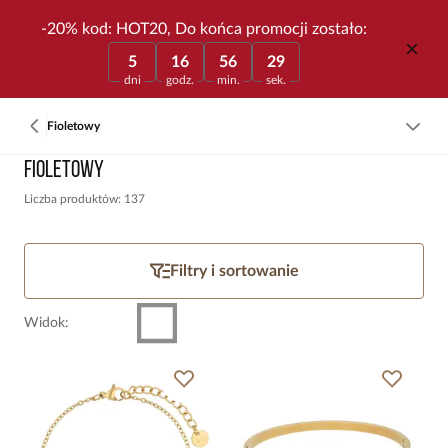
-20% kod: HOT20, Do końca promocji zostało:
5
16
56
29
dni
godz.
min.
sek.
Fioletowy
Fioletowy
Liczba produktów: 137
Filtry i sortowanie
Widok
: