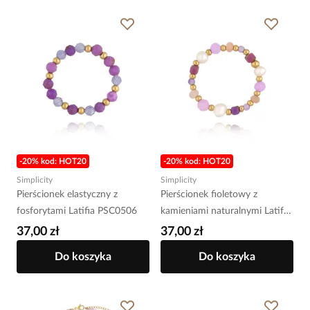
-20% kod: HOT20
-20% kod: HOT20
Simplicity
Simplicity
Pierścionek elastyczny z
Pierścionek fioletowy z
fosforytami Latifia PSC0506
kamieniami naturalnymi Latifa
PSC0497
37,00 zł
37,00 zł
Do koszyka
Do koszyka