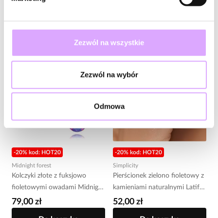
Fane BTW2514
Fane BTW2513
42,00 zł
39,00 zł
Do koszyka
Do koszyka
Zezwól na wszystkie
Zezwól na wybór
Odmowa
-20% kod: HOT20
-20% kod: HOT20
Midnight forest
Simplicity
Kolczyki złote z fuksjowo
Pierścionek zielono fioletowy z
fioletowymi owadami Midnight
kamieniami naturalnymi Latifa
KMI0294
PSC0568
79,00 zł
52,00 zł