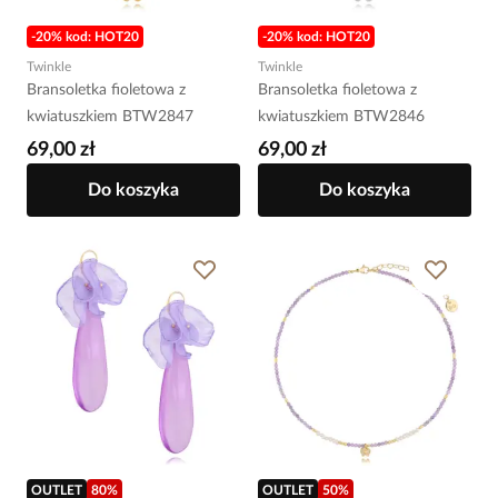
-20% kod: HOT20
-20% kod: HOT20
Twinkle
Twinkle
Bransoletka fioletowa z
Bransoletka fioletowa z
kwiatuszkiem BTW2847
kwiatuszkiem BTW2846
69,00 zł
69,00 zł
Do koszyka
Do koszyka
OUTLET
80
%
OUTLET
50
%