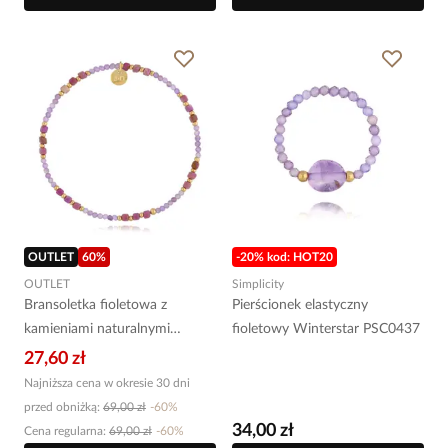
OUTLET
60
%
-20% kod: HOT20
OUTLET
Simplicity
Bransoletka fioletowa z
Pierścionek elastyczny
kamieniami naturalnymi
fioletowy Winterstar PSC0437
Heather BSC1655
27,60 zł
Najniższa cena w okresie 30 dni
przed obniżką:
69,00 zł
-
60
%
34,00 zł
Cena regularna
:
69,00 zł
-
60
%