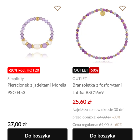
-20% kod: HOT20
OUTLET
60
%
Simplicity
OUTLET
Pierścionek z jadeitami Morelia
Bransoletka z fosforytami
PSC0453
Latifia BSC1669
25,60 zł
Najniższa cena w okresie 30 dni
przed obniżką:
64,00 zł
-
60
%
37,00 zł
Cena regularna
:
64,00 zł
-
60
%
Do koszyka
Do koszyka