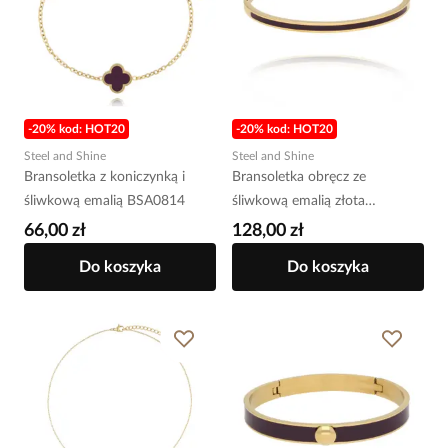
-20% kod: HOT20
-20% kod: HOT20
Steel and Shine
Steel and Shine
Bransoletka z koniczynką i
Bransoletka obręcz ze
śliwkową emalią BSA0814
śliwkową emalią złota
BSA0805
66,00 zł
128,00 zł
Do koszyka
Do koszyka