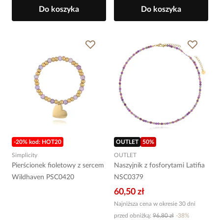
Do koszyka
Do koszyka
-20% kod: HOT20
OUTLET
50
%
Simplicity
OUTLET
Pierścionek fioletowy z sercem
Naszyjnik z fosforytami Latifia
Wildhaven PSC0420
NSC0379
60,50 zł
Najniższa cena w okresie 30 dni
przed obniżką:
96,80 zł
-
38
%