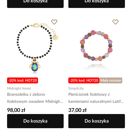
Do koszyka
Do koszyka
-20% kod: HOT20
-20% kod: HOT20
Mały rozmiar
Midnight forest
Simplicity
Bransoletka z zielono
Pierścionek fioletowy z
fioletowym owadem Midnight
kamieniami naturalnymi Latifa
BMI0171
PSC0530
98,00 zł
37,00 zł
Do koszyka
Do koszyka