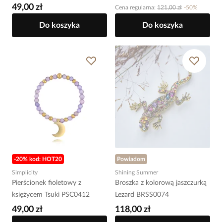
49,00 zł
Cena regularna
:
121,00 zł
-
50
%
Do koszyka
Do koszyka
-20% kod: HOT20
Powiadom
Simplicity
Shining Summer
Pierścionek fioletowy z
Broszka z kolorową jaszczurką
księżycem Tsuki PSC0412
Lezard BRSS0074
49,00 zł
118,00 zł