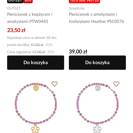
OUTLET
50
%
-20% kod: HOT20
OUTLET
Simplicity
Pierścionek z księżycem i
Pierścionek z ametystami i
ametystami PTW0443
fosforytami Heather PSC0576
23,50 zł
Najniższa cena w okresie 30 dni
przed obniżką:
47,00 zł
-
50
%
39,00 zł
Cena regularna
:
47,00 zł
-
50
%
Do koszyka
Do koszyka