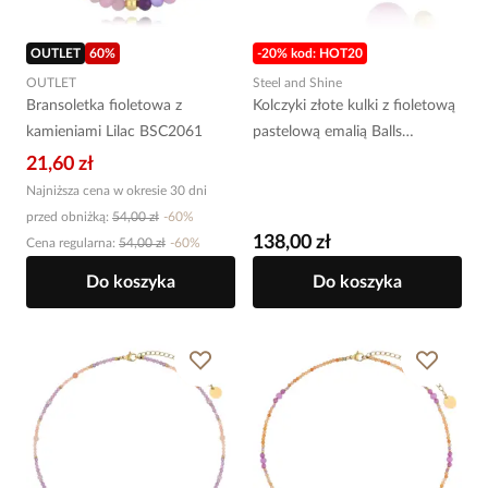
OUTLET
60
%
-20% kod: HOT20
OUTLET
Steel and Shine
Bransoletka fioletowa z
Kolczyki złote kulki z fioletową
kamieniami Lilac BSC2061
pastelową emalią Balls
KSA1989
21,60 zł
Najniższa cena w okresie 30 dni
przed obniżką:
54,00 zł
-
60
%
138,00 zł
Cena regularna
:
54,00 zł
-
60
%
Do koszyka
Do koszyka