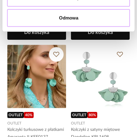
Kolczyki miętowe kwiatki
Kolczyki miętowe kwiatki
Margherita KZA0320
Seneghe KZA0307
Odmowa
47,00 zł
49,00 zł
Do koszyka
Do koszyka
OUTLET
40
%
OUTLET
80
%
OUTLET
OUTLET
Kolczyki turkusowe z płatkami
Kolczyki z satyny miętowe