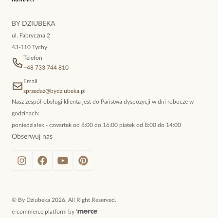
kokieteryjne wisiory, eleganckie broszki. Biżuteria, którą cechuje
niewymuszona elegancja; idealna do pracy, do noszenia na co
BY DZIUBEKA
dzień, ale również na wieczorne wyjścia. To oferta marki By
ul. Fabryczna 2
Dziubeka.
43-110 Tychy
Telefon
+48 733 744 810
Email
sprzedaz@bydziubeka.pl
Nasz zespół obsługi klienta jest do Państwa dyspozycji w dni robocze w
godzinach:
poniedziałek - czwartek od 8:00 do 16:00 piatek od 8:00 do 14:00
Obserwuj nas
©
By Dziubeka
2026
. All Right Reserved.
e-commerce platform by