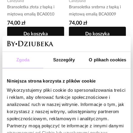
Candyland
Candyland
Bransoletka złota z łapką i
Bransoletka srebrna z łapką i
miętową emalią BCA0010
miętową emalią BCA0009
74,00 zł
74,00 zł
Do koszyka
Do koszyka
Zgoda
Szczegóły
O plikach cookies
Niniejsza strona korzysta z plików cookie
Wykorzystujemy pliki cookie do spersonalizowania treści
i reklam, aby oferować funkcje społecznościowe i
analizować ruch w naszej witrynie. Informacje o tym, jak
korzystasz z naszej witryny, udostępniamy partnerom
-20% kod: HOT20
OUTLET
60
%
społecznościowym, reklamowym i analitycznym.
Candyland
OUTLET
Partnerzy mogą połączyć te informacje z innymi danymi
Bransoletka srebrna z
Bransoletka z miętowym
otrzymanymi od Ciebie lub uzyskanymi podczas