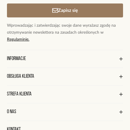
Zapisz się
Wprowadzając i zatwierdzając swoje dane wyrażasz zgodę na
otrzymywanie newslettera na zasadach określonych w
Regulaminie.
Informacje
O marce By Dziubeka
Obsługa klienta
Sklepy firmowe
Sklepy współpracujące
Regulamin sklepu
Strefa klienta
Współpraca
Polityka prywatności
Praca
Wysyłka i płatności
Kontakt
Edycja profilu
O nas
Reklamacje i zwroty
Historia zamówień
Wyśledź swoją paczkę
Oryginalne naszyjniki, topowe bransoletki, okazałe kolczyki,
Kontakt