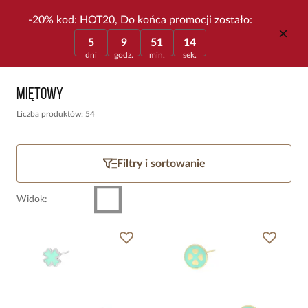
-20% kod: HOT20, Do końca promocji zostało:
5
9
51
14
dni
godz.
min.
sek.
Miętowy
Liczba produktów: 54
Filtry i sortowanie
Widok
: