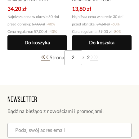
Amaranta II KFF0137
Dandelion KBL1608
34,20 zł
13,80 zł
Najniższa cena w okresie 30 dni
Najniższa cena w okresie 30 dni
przed obniżką:
57,00 zł
-
40
%
przed obniżką:
34,50 zł
-
60
%
Cena regularna
:
57,00 zł
-
40
%
Cena regularna
:
69,00 zł
-
80
%
Do koszyka
Do koszyka
Strona
z
2
Newsletter
Bądź na bieżąco z nowościami i promocjami!