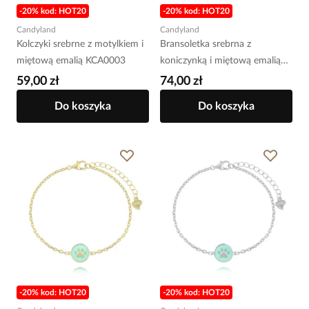
-20% kod: HOT20
-20% kod: HOT20
Candyland
Candyland
Kolczyki srebrne z motylkiem i
Bransoletka srebrna z
miętową emalią KCA0003
koniczynką i miętową emalią
BCA0021
59,00 zł
74,00 zł
Do koszyka
Do koszyka
-20% kod: HOT20
-20% kod: HOT20