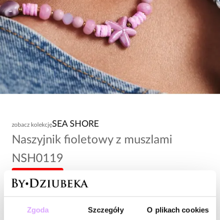
SEA SHORE
zobacz kolekcję
Naszyjnik fioletowy z muszlami
NSH0119
-20% kod: HOT20
118,00 zł
Zgoda
Szczegóły
O plikach cookies
Wysyłka do 2 dni roboczych