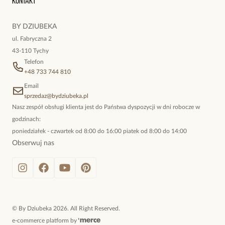
Kontakt
kokieteryjne wisiory, eleganckie broszki. Biżuteria, którą cechuje
niewymuszona elegancja; idealna do pracy, do noszenia na co
BY DZIUBEKA
dzień, ale również na wieczorne wyjścia. To oferta marki By
ul. Fabryczna 2
Dziubeka.
43-110 Tychy
Telefon
+48 733 744 810
Email
sprzedaz@bydziubeka.pl
Nasz zespół obsługi klienta jest do Państwa dyspozycji w dni robocze w
godzinach:
poniedziałek - czwartek od 8:00 do 16:00 piatek od 8:00 do 14:00
Obserwuj nas
©
By Dziubeka
2026
. All Right Reserved.
e-commerce platform by