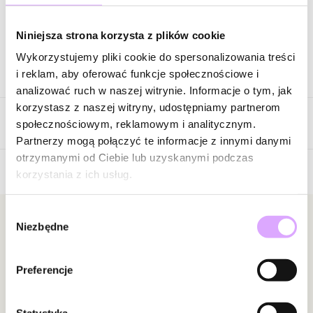
Zapytaj o produkt
Niniejsza strona korzysta z plików cookie
Wykorzystujemy pliki cookie do spersonalizowania treści
Opis produktu
i reklam, aby oferować funkcje społecznościowe i
analizować ruch w naszej witrynie. Informacje o tym, jak
Surowiec: stal szlachetna.
korzystasz z naszej witryny, udostępniamy partnerom
Opinie
Kolor surowca: srebrny.
społecznościowym, reklamowym i analitycznym.
Długość naszyjnika: 55 cm.
Partnerzy mogą połączyć te informacje z innymi danymi
Wielkość zawieszki: 2,00 cm x 3,50 cm .
otrzymanymi od Ciebie lub uzyskanymi podczas
Zapięcie: karabińczyk.
korzystania z ich usług.
Brak opinii
Zobacz inne produkty z kolekcji Man In The City
Jeszcze nikt nie ocenił tego produktu.
Wybór
Bądź pierwszą osobą, która podzieli się opinią o tym
Newsletter
Niezbędne
zgody
produkcie!
Bądź na bieżąco z nowościami i promocjami!
Powiadomienie
Preferencje
W naszej witrynie opinie mogą dodawać tylko
osoby, które zakupiły produkt.
Dodaj opinię
Statystyka