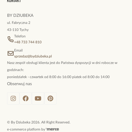
Kontakt
kokieteryjne wisiory, eleganckie broszki. Biżuteria, którą cechuje
niewymuszona elegancja; idealna do pracy, do noszenia na co
BY DZIUBEKA
dzień, ale również na wieczorne wyjścia. To oferta marki By
ul. Fabryczna 2
Dziubeka.
43-110 Tychy
Telefon
+48 733 744 810
Email
sprzedaz@bydziubeka.pl
Nasz zespół obsługi klienta jest do Państwa dyspozycji w dni robocze w
godzinach:
poniedziałek - czwartek od 8:00 do 16:00 piatek od 8:00 do 14:00
Obserwuj nas
©
By Dziubeka
2026
. All Right Reserved.
e-commerce platform by