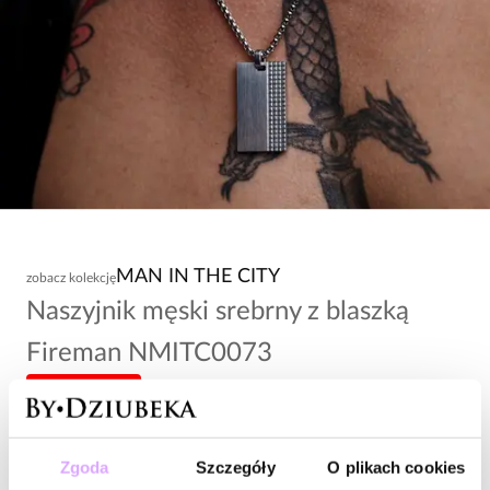
MAN IN THE CITY
zobacz kolekcję
Naszyjnik męski srebrny z blaszką
Fireman NMITC0073
-20% kod: HOT20
98,00 zł
Zgoda
Szczegóły
O plikach cookies
Wysyłka w 1 dzień roboczy