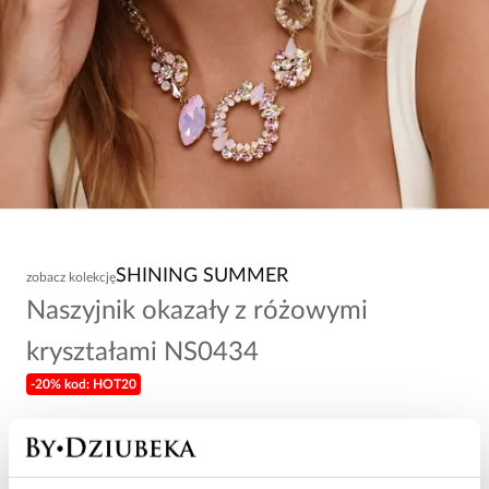
SHINING SUMMER
zobacz kolekcję
Naszyjnik okazały z różowymi
kryształami NS0434
-20% kod: HOT20
268,00 zł
Wysyłka do 3 dni roboczych