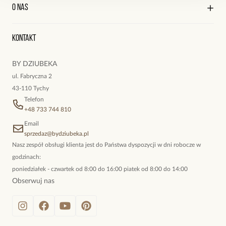
Kontakt
Edycja profilu
O nas
Reklamacje i zwroty
Historia zamówień
Wyśledź swoją paczkę
Oryginalne naszyjniki, topowe bransoletki, okazałe kolczyki,
Kontakt
kokieteryjne wisiory, eleganckie broszki. Biżuteria, którą cechuje
niewymuszona elegancja; idealna do pracy, do noszenia na co
BY DZIUBEKA
dzień, ale również na wieczorne wyjścia. To oferta marki By
ul. Fabryczna 2
Dziubeka.
43-110 Tychy
Telefon
+48 733 744 810
Email
sprzedaz@bydziubeka.pl
Nasz zespół obsługi klienta jest do Państwa dyspozycji w dni robocze w
godzinach:
poniedziałek - czwartek od 8:00 do 16:00 piatek od 8:00 do 14:00
Obserwuj nas