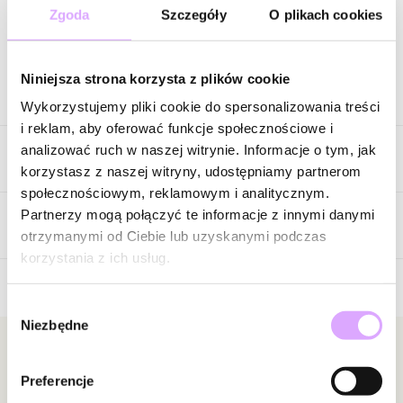
Zgoda
Szczegóły
O plikach cookies
Zapytaj o produkt
Niniejsza strona korzysta z plików cookie
Opis produktu
Wykorzystujemy pliki cookie do spersonalizowania treści
i reklam, aby oferować funkcje społecznościowe i
Wyjątkowo kobiecy, pełen blasku i energetycznych kolorów. Ten
analizować ruch w naszej witrynie. Informacje o tym, jak
Cechy produktu
naszyjnik zachwyca bogatą kompozycją różowych kryształów o
korzystasz z naszej witryny, udostępniamy partnerom
różnych szlifach i odcieniach, tworząc biżuterię o wyrazistym,
społecznościowym, reklamowym i analitycznym.
luksusowym charakterze.
Kryształki
Różowy
Partnerzy mogą połączyć te informacje z innymi danymi
Opinie
otrzymanymi od Ciebie lub uzyskanymi podczas
Kolor metalu
złoty
Wielowymiarowa forma została zbudowana z lśniących kamieni
korzystania z ich usług.
w pudrowych i intensywnie różowych tonacjach, które pięknie
odbijają światło i nadają całości wyjątkowej głębi. Dekoracyjne
Wybór
okręgi wysadzane cyrkoniami przeplatają się z większymi
Brak opinii
Niezbędne
zgody
kryształami o geometrycznych kształtach, tworząc efektowną i
Jeszcze nikt nie ocenił tego produktu.
dynamiczną kompozycję.
Bądź pierwszą osobą, która podzieli się opinią o tym
Newsletter
produkcie!
Preferencje
Bądź na bieżąco z nowościami i promocjami!
Połączenie chłodnego połysku kamieni z ciepłym złotym