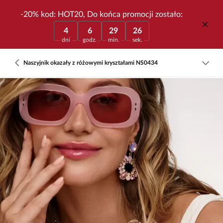
-20% kod: HOT20, Do końca promocji zostało:
4
6
29
26
dni
godz.
min.
sek.
Naszyjnik okazały z różowymi kryształami NS0434