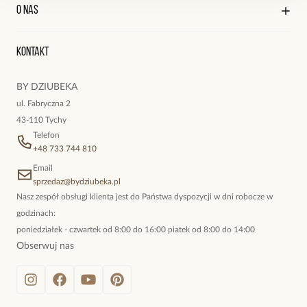
Kontakt
Edycja profilu
O nas
Reklamacje i zwroty
Historia zamówień
Wyśledź swoją paczkę
Oryginalne naszyjniki, topowe bransoletki, okazałe kolczyki,
Kontakt
kokieteryjne wisiory, eleganckie broszki. Biżuteria, którą cechuje
niewymuszona elegancja; idealna do pracy, do noszenia na co
BY DZIUBEKA
dzień, ale również na wieczorne wyjścia. To oferta marki By
ul. Fabryczna 2
Dziubeka.
43-110 Tychy
Telefon
+48 733 744 810
Email
sprzedaz@bydziubeka.pl
Nasz zespół obsługi klienta jest do Państwa dyspozycji w dni robocze w
godzinach:
poniedziałek - czwartek od 8:00 do 16:00 piatek od 8:00 do 14:00
Obserwuj nas