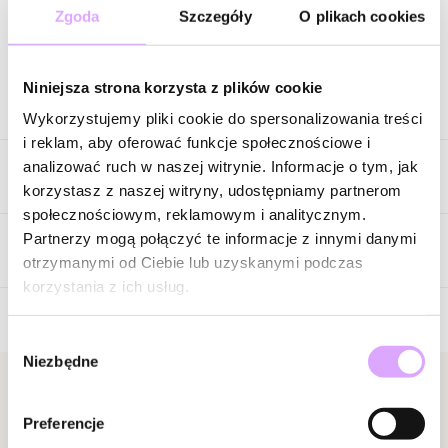
Zgoda
Szczegóły
O plikach cookies
Zapytaj o produkt
Niniejsza strona korzysta z plików cookie
Opis produktu
Wykorzystujemy pliki cookie do spersonalizowania treści
i reklam, aby oferować funkcje społecznościowe i
Bogaty, świetlisty i niezwykle efektowny. Ten naszyjnik przyciąga
analizować ruch w naszej witrynie. Informacje o tym, jak
Cechy produktu
uwagę misterną kompozycją kryształów o różnych szlifach i
korzystasz z naszej witryny, udostępniamy partnerom
kształtach, które tworzą luksusową biżuterię pełną blasku i
społecznościowym, reklamowym i analitycznym.
elegancji.
Kryształki
Przeźroczysty
Partnerzy mogą połączyć te informacje z innymi danymi
Opinie
otrzymanymi od Ciebie lub uzyskanymi podczas
Kolor metalu
złoty
Wieloelementowa forma została zbudowana z lśniących kamieni
korzystania z ich usług.
oraz opalizujących akcentów, które pięknie odbijają światło i
nadają całości wyjątkowej głębi. Dekoracyjne okręgi wysadzane
Wybór
cyrkoniami przeplatają się z większymi kryształami, tworząc
Brak opinii
Niezbędne
zgody
harmonijną, a jednocześnie bardzo wyrazistą kompozycję.
Jeszcze nikt nie ocenił tego produktu.
Bądź pierwszą osobą, która podzieli się opinią o tym
Newsletter
Złote wykończenie subtelnie ociepla chłodny blask kamieni i
produkcie!
Preferencje
Bądź na bieżąco z nowościami i promocjami!
podkreśla luksusowy charakter naszyjnika. Bogata forma