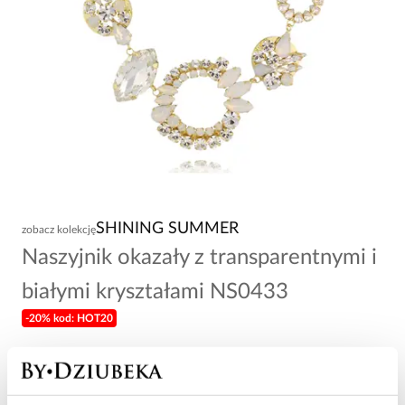
SHINING SUMMER
zobacz kolekcję
Naszyjnik okazały z transparentnymi i
białymi kryształami NS0433
-20% kod: HOT20
268,00 zł
Wysyłka do 2 dni roboczych