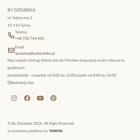
niewymuszona elegancja; idealna do pracy, do noszenia na co
BY DZIUBEKA
dzień, ale również na wieczorne wyjścia. To oferta marki By
ul. Fabryczna 2
Dziubeka.
43-110 Tychy
Telefon
+48 733 744 810
Email
sprzedaz@bydziubeka.pl
Nasz zespół obsługi klienta jest do Państwa dyspozycji w dni robocze w
godzinach:
poniedziałek - czwartek od 8:00 do 16:00 piatek od 8:00 do 14:00
Obserwuj nas
©
By Dziubeka
2026
. All Right Reserved.
e-commerce platform by