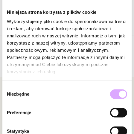
Zapytaj o produkt
Niniejsza strona korzysta z plików cookie
Wykorzystujemy pliki cookie do spersonalizowania treści
Opis produktu
i reklam, aby oferować funkcje społecznościowe i
analizować ruch w naszej witrynie. Informacje o tym, jak
Naszyjnik srebrny, wykonany ze srebra próby 925, z zawieszką –
korzystasz z naszej witryny, udostępniamy partnerom
Opinie
jasna perła hodowlana.
społecznościowym, reklamowym i analitycznym.
Partnerzy mogą połączyć te informacje z innymi danymi
Kolor surowca: srebrny.
otrzymanymi od Ciebie lub uzyskanymi podczas
Długość naszyjnika: 40 cm + wydłużenie 5 cm.
korzystania z ich usług.
Brak opinii
Rodzaj zapięcia: karabińczyk.
Wielkość perły: 0,7 cm x 1 cm.
Jeszcze nikt nie ocenił tego produktu.
Wybór
Bądź pierwszą osobą, która podzieli się opinią o tym
Newsletter
Niezbędne
zgody
Waga poniżej 5 g.
produkcie!
Bądź na bieżąco z nowościami i promocjami!
Powiadomienie
Zobacz inne produkty z kolekcji Secret
Preferencje
W naszej witrynie opinie mogą dodawać tylko
osoby, które zakupiły produkt.
Dodaj opinię
Statystyka