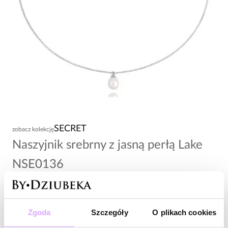
SECRET
zobacz kolekcję
Naszyjnik srebrny z jasną perłą Lake
NSE0136
199,00 zł
Wysyłka do 3 dni roboczych
Zgoda
Szczegóły
O plikach cookies