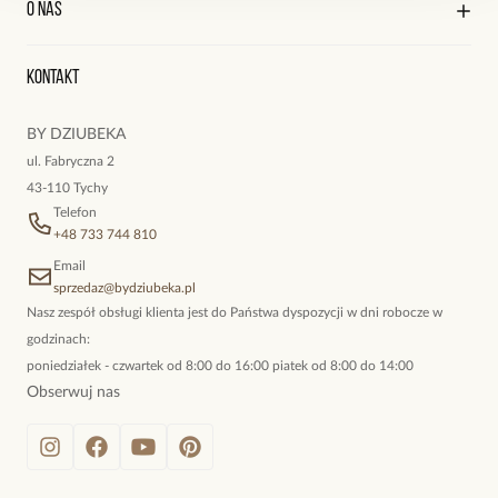
O nas
Reklamacje i zwroty
Historia zamówień
Wyśledź swoją paczkę
Oryginalne naszyjniki, topowe bransoletki, okazałe kolczyki,
Kontakt
kokieteryjne wisiory, eleganckie broszki. Biżuteria, którą cechuje
niewymuszona elegancja; idealna do pracy, do noszenia na co
BY DZIUBEKA
dzień, ale również na wieczorne wyjścia. To oferta marki By
ul. Fabryczna 2
Dziubeka.
43-110 Tychy
Telefon
+48 733 744 810
Email
sprzedaz@bydziubeka.pl
Nasz zespół obsługi klienta jest do Państwa dyspozycji w dni robocze w
godzinach:
poniedziałek - czwartek od 8:00 do 16:00 piatek od 8:00 do 14:00
Obserwuj nas