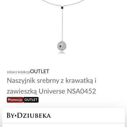
OUTLET
zobacz kolekcję
Naszyjnik srebrny z krawatką i
zawieszką Universe NSA0452
Promocja
OUTLET
22,60 zł
-
80
%
113,00 zł
Najniższa cena w okresie 30 dni przed obniżką: