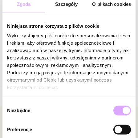
90,40 zł
-
75
%
Zgoda
Szczegóły
O plikach cookies
Cena regularna
:
113,00 zł
-
80
%
Wysyłka w 1 dzień roboczy
Niniejsza strona korzysta z plików cookie
Zapytaj o produkt
Wykorzystujemy pliki cookie do spersonalizowania treści
i reklam, aby oferować funkcje społecznościowe i
analizować ruch w naszej witrynie. Informacje o tym, jak
Opis produktu
korzystasz z naszej witryny, udostępniamy partnerom
społecznościowym, reklamowym i analitycznym.
Surowiec: stal szlachetna.
Partnerzy mogą połączyć te informacje z innymi danymi
Opinie
Kolor surowca: srebrny.
otrzymanymi od Ciebie lub uzyskanymi podczas
Wielkość zawieszki: 1,50 cm.
korzystania z ich usług.
Długość krawatki: 7 cm.
Długość naszyjnika: 37 cm + 5 łańcuszek wydłużający.
Wybór
Brak opinii
Rodzaj zapięcia: karabińczyk.
Niezbędne
zgody
Jeszcze nikt nie ocenił tego produktu.
Zobacz inne produkty z kolekcji Steel and Shine
Bądź pierwszą osobą, która podzieli się opinią o tym
Newsletter
produkcie!
Preferencje
Bądź na bieżąco z nowościami i promocjami!