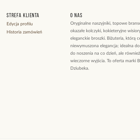
Strefa klienta
O nas
Oryginalne naszyjniki, topowe branso
Edycja profilu
okazałe kolczyki, kokieteryjne wisiory
Historia zamówień
eleganckie broszki. Biżuteria, którą 
niewymuszona elegancja; idealna do
do noszenia na co dzień, ale równie
wieczorne wyjścia. To oferta marki 
Dziubeka.