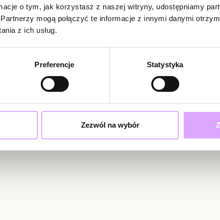
ormacje o tym, jak korzystasz z naszej witryny, udostępniamy p
Długość naszyjn
Partnerzy mogą połączyć te informacje z innymi danymi otrzym
Brak opinii
Rodzaj zapięcia:
nia z ich usług.
Jeszcze nikt
Zobacz inne prod
Bądź pierwsz
Preferencje
Statystyka
Powi
W naszej 
zakupiły 
ciami i promocjami!
Zezwól na wybór
Z
ąc swoje dane wyrażasz zgodę na otrzymywanie newslettera na zasadach