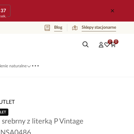
37
sek.
Blog
Sklepy stacjonarne
0
0
...
enie naturalne
UTLET
LET
 srebrny z literką P Vintage
t NSA0486