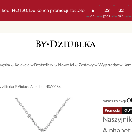
 kod: HOT20, Do końca promocji zostało:
6
23
22
dni
godz.
min.
 męska
Kolekcje
Bestsellery
Nowości
Zestawy
Wyprzedaż
Kami
y z literką P Vintage Alphabet NSA0486
O
zobacz kolekcję
Promocja
OUT
Naszyjnik
Alphabe