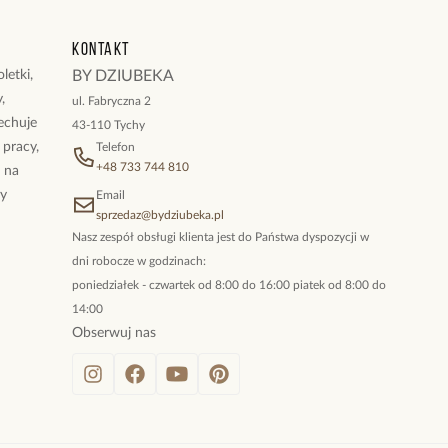
Kontakt
letki,
BY DZIUBEKA
,
ul. Fabryczna 2
cechuje
43-110 Tychy
 pracy,
Telefon
+48 733 744 810
ż na
By
Email
sprzedaz@bydziubeka.pl
Nasz zespół obsługi klienta jest do Państwa dyspozycji w
dni robocze w godzinach:
poniedziałek - czwartek od 8:00 do 16:00 piatek od 8:00 do
14:00
Obserwuj nas