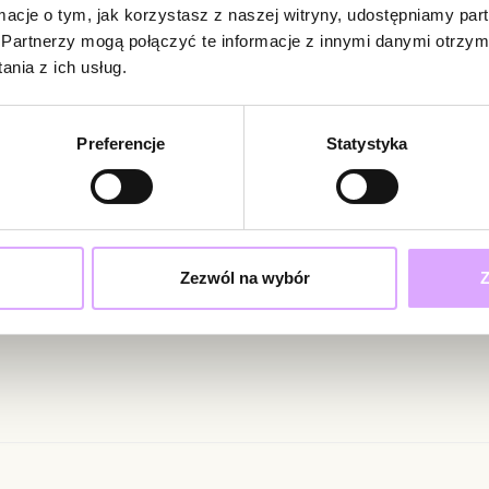
ormacje o tym, jak korzystasz z naszej witryny, udostępniamy p
Rodzaj zapięcia:
Partnerzy mogą połączyć te informacje z innymi danymi otrzym
Brak opinii
nia z ich usług.
Zobacz inne prod
Jeszcze nikt
Bądź pierwsz
Preferencje
Statystyka
Powi
W naszej 
zakupiły 
ciami i promocjami!
Zezwól na wybór
Z
ąc swoje dane wyrażasz zgodę na otrzymywanie newslettera na zasadach