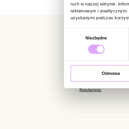
ruch w naszej witrynie. Inf
reklamowym i analitycznym. 
uzyskanymi podczas korzysta
Wybór
Niezbędne
zgody
Newsletter
Bądź na bieżąco z nowoś
Odmowa
Wprowadzając i zatwierdzaj
Regulaminie.