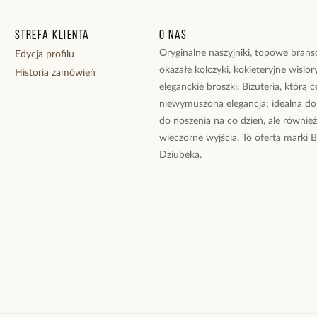
Strefa klienta
O nas
Oryginalne naszyjniki, topowe branso
Edycja profilu
okazałe kolczyki, kokieteryjne wisiory
Historia zamówień
eleganckie broszki. Biżuteria, którą 
niewymuszona elegancja; idealna do
do noszenia na co dzień, ale równie
wieczorne wyjścia. To oferta marki 
Dziubeka.