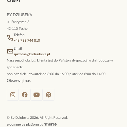
Kontakt
kokieteryjne wisiory, eleganckie broszki. Biżuteria, którą cechuje
niewymuszona elegancja; idealna do pracy, do noszenia na co
BY DZIUBEKA
dzień, ale również na wieczorne wyjścia. To oferta marki By
ul. Fabryczna 2
Dziubeka.
43-110 Tychy
Telefon
+48 733 744 810
Email
sprzedaz@bydziubeka.pl
Nasz zespół obsługi klienta jest do Państwa dyspozycji w dni robocze w
godzinach:
poniedziałek - czwartek od 8:00 do 16:00 piatek od 8:00 do 14:00
Obserwuj nas
©
By Dziubeka
2026
. All Right Reserved.
e-commerce platform by