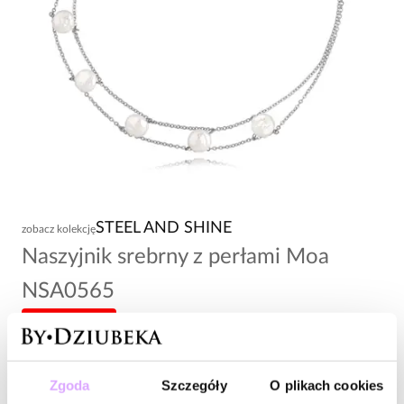
STEEL AND SHINE
zobacz kolekcję
Naszyjnik srebrny z perłami Moa
NSA0565
-20% kod: HOT20
103,00 zł
Zgoda
Szczegóły
O plikach cookies
Wysyłka do 2 dni roboczych