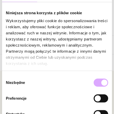
Zapytaj o produkt
Niniejsza strona korzysta z plików cookie
Wykorzystujemy pliki cookie do spersonalizowania treści
Opis produktu
i reklam, aby oferować funkcje społecznościowe i
analizować ruch w naszej witrynie. Informacje o tym, jak
Surowiec: stal szlachetna.
korzystasz z naszej witryny, udostępniamy partnerom
Opinie
Kolor surowca: srebrny.
społecznościowym, reklamowym i analitycznym.
Wielkość pereł: 1,00 cm
Partnerzy mogą połączyć te informacje z innymi danymi
Perły hodowlane.
otrzymanymi od Ciebie lub uzyskanymi podczas
Długość naszyjnika: 33 cm + 10 cm łańcuszek wydłużający.
korzystania z ich usług.
Brak opinii
Rodzaj zapięcia: karabińczyk.
Jeszcze nikt nie ocenił tego produktu.
Wybór
Zobacz inne produkty z kolekcji Steel and Shine
Bądź pierwszą osobą, która podzieli się opinią o tym
Newsletter
Niezbędne
zgody
produkcie!
Bądź na bieżąco z nowościami i promocjami!
Powiadomienie
Preferencje
W naszej witrynie opinie mogą dodawać tylko
osoby, które zakupiły produkt.
Dodaj opinię
Statystyka