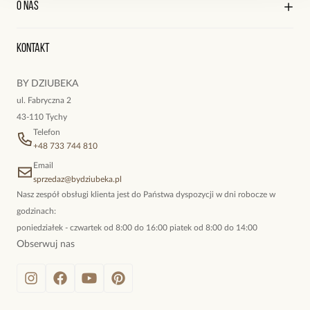
O nas
Reklamacje i zwroty
Historia zamówień
Wyśledź swoją paczkę
Oryginalne naszyjniki, topowe bransoletki, okazałe kolczyki,
Kontakt
kokieteryjne wisiory, eleganckie broszki. Biżuteria, którą cechuje
niewymuszona elegancja; idealna do pracy, do noszenia na co
BY DZIUBEKA
dzień, ale również na wieczorne wyjścia. To oferta marki By
ul. Fabryczna 2
Dziubeka.
43-110 Tychy
Telefon
+48 733 744 810
Email
sprzedaz@bydziubeka.pl
Nasz zespół obsługi klienta jest do Państwa dyspozycji w dni robocze w
godzinach:
poniedziałek - czwartek od 8:00 do 16:00 piatek od 8:00 do 14:00
Obserwuj nas