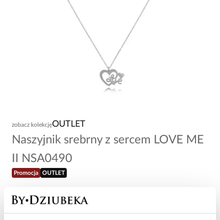
OUTLET
zobacz kolekcję
Naszyjnik srebrny z sercem LOVE ME
II NSA0490
Promocja
OUTLET
15,80 zł
-
80
%
79,00 zł
Najniższa cena w okresie 30 dni przed obniżką: