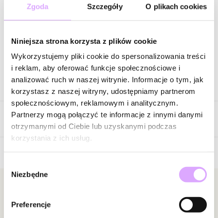
63,20 zł
-
75
%
Zgoda
Szczegóły
O plikach cookies
Cena regularna
:
79,00 zł
-
80
%
Wysyłka do 2 dni roboczych
Niniejsza strona korzysta z plików cookie
Zapytaj o produkt
Wykorzystujemy pliki cookie do spersonalizowania treści
i reklam, aby oferować funkcje społecznościowe i
analizować ruch w naszej witrynie. Informacje o tym, jak
Opis produktu
korzystasz z naszej witryny, udostępniamy partnerom
społecznościowym, reklamowym i analitycznym.
Surowiec: stal szlachetna.
Partnerzy mogą połączyć te informacje z innymi danymi
Opinie
Kolor surowca: srebrny.
otrzymanymi od Ciebie lub uzyskanymi podczas
Wielkość elementu: 2,20 cm x 1,75 cm.
korzystania z ich usług.
Długość naszyjnika: 45 cm + 5 cm łańcuszek wydłużający.
Rodzaj zapięcia: karabińczyk.
Wybór
Brak opinii
Niezbędne
zgody
Zobacz inne produkty z kolekcji Steel and Shine
Jeszcze nikt nie ocenił tego produktu.
Bądź pierwszą osobą, która podzieli się opinią o tym
Newsletter
produkcie!
Preferencje
Bądź na bieżąco z nowościami i promocjami!