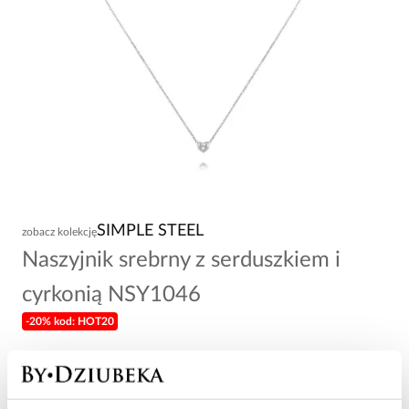
SIMPLE STEEL
zobacz kolekcję
Naszyjnik srebrny z serduszkiem i
cyrkonią NSY1046
-20% kod: HOT20
59,00 zł
Wysyłka w 1 dzień roboczy