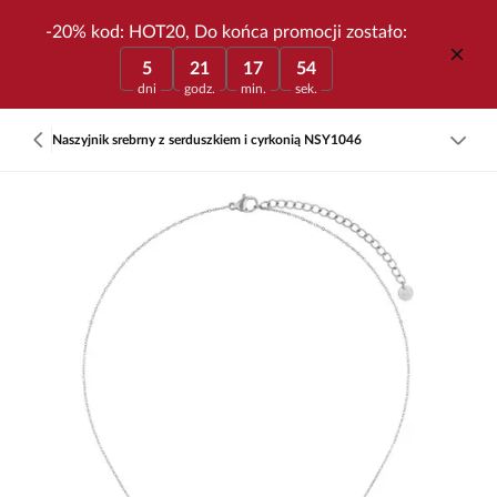
-20% kod: HOT20, Do końca promocji zostało:
5
21
17
54
dni
godz.
min.
sek.
Naszyjnik srebrny z serduszkiem i cyrkonią NSY1046