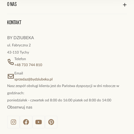
Kontakt
Edycja profilu
O nas
Reklamacje i zwroty
Historia zamówień
Wyśledź swoją paczkę
Oryginalne naszyjniki, topowe bransoletki, okazałe kolczyki,
Kontakt
kokieteryjne wisiory, eleganckie broszki. Biżuteria, którą cechuje
niewymuszona elegancja; idealna do pracy, do noszenia na co
BY DZIUBEKA
dzień, ale również na wieczorne wyjścia. To oferta marki By
ul. Fabryczna 2
Dziubeka.
43-110 Tychy
Telefon
+48 733 744 810
Email
sprzedaz@bydziubeka.pl
Nasz zespół obsługi klienta jest do Państwa dyspozycji w dni robocze w
godzinach:
poniedziałek - czwartek od 8:00 do 16:00 piatek od 8:00 do 14:00
Obserwuj nas