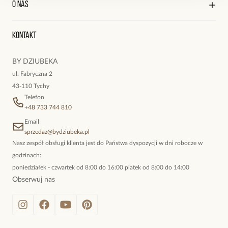
O nas
Reklamacje i zwroty
Historia zamówień
Wyśledź swoją paczkę
Oryginalne naszyjniki, topowe bransoletki, okazałe kolczyki,
Kontakt
kokieteryjne wisiory, eleganckie broszki. Biżuteria, którą cechuje
niewymuszona elegancja; idealna do pracy, do noszenia na co
BY DZIUBEKA
dzień, ale również na wieczorne wyjścia. To oferta marki By
ul. Fabryczna 2
Dziubeka.
43-110 Tychy
Telefon
+48 733 744 810
Email
sprzedaz@bydziubeka.pl
Nasz zespół obsługi klienta jest do Państwa dyspozycji w dni robocze w
godzinach:
poniedziałek - czwartek od 8:00 do 16:00 piatek od 8:00 do 14:00
Obserwuj nas