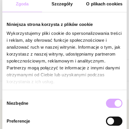
98,00 zł
-
60
%
Zgoda
Szczegóły
O plikach cookies
Cena regularna
:
98,00 zł
-
60
%
Wysyłka do 2 dni roboczych
Niniejsza strona korzysta z plików cookie
Zapytaj o produkt
Wykorzystujemy pliki cookie do spersonalizowania treści
i reklam, aby oferować funkcje społecznościowe i
analizować ruch w naszej witrynie. Informacje o tym, jak
Opis produktu
korzystasz z naszej witryny, udostępniamy partnerom
społecznościowym, reklamowym i analitycznym.
Surowiec: stal szlachetna.
Partnerzy mogą połączyć te informacje z innymi danymi
Opinie
Kolor surowca: złoty.
otrzymanymi od Ciebie lub uzyskanymi podczas
Kamienie: agaty, tygrysie oko.
korzystania z ich usług.
Wielkość kamieni: 0,64 cm.
Długość naszyjnika: 41 cm + 6 cm łańcuszek przedłużający.
Wybór
Brak opinii
Rodzaj zapięcia: karabińczyk.
Niezbędne
zgody
Jeszcze nikt nie ocenił tego produktu.
Zobacz inne produkty z kolekcji Paradise
Bądź pierwszą osobą, która podzieli się opinią o tym
Newsletter
produkcie!
Preferencje
Bądź na bieżąco z nowościami i promocjami!