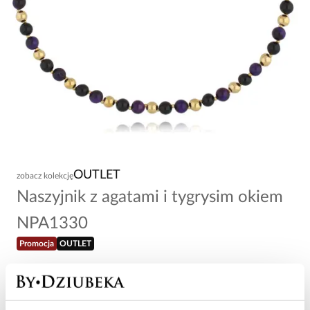
OUTLET
zobacz kolekcję
Naszyjnik z agatami i tygrysim okiem
NPA1330
Promocja
OUTLET
39,20 zł
-
60
%
98,00 zł
Najniższa cena w okresie 30 dni przed obniżką: