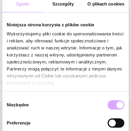
118,00 zł
-
60
%
Zgoda
Szczegóły
O plikach cookies
Cena regularna
:
118,00 zł
-
60
%
Wysyłka w 1 dzień roboczy
Niniejsza strona korzysta z plików cookie
Zapytaj o produkt
Wykorzystujemy pliki cookie do spersonalizowania treści
i reklam, aby oferować funkcje społecznościowe i
analizować ruch w naszej witrynie. Informacje o tym, jak
Opis produktu
korzystasz z naszej witryny, udostępniamy partnerom
społecznościowym, reklamowym i analitycznym.
Surowiec: stal szlachetna.
Partnerzy mogą połączyć te informacje z innymi danymi
Opinie
Kolor surowca: złoty.
otrzymanymi od Ciebie lub uzyskanymi podczas
Kamienie: agaty, tygrysie oko.
korzystania z ich usług.
Wielkość kamieni: 0,82 cm – 0,86 cm.
Długość naszyjnika: 41 cm + 6 cm łańcuszek przedłużający.
Wybór
Brak opinii
Rodzaj zapięcia: karabińczyk.
Niezbędne
zgody
Jeszcze nikt nie ocenił tego produktu.
Zobacz inne produkty z kolekcji Paradise
Bądź pierwszą osobą, która podzieli się opinią o tym
Newsletter
produkcie!
Preferencje
Bądź na bieżąco z nowościami i promocjami!