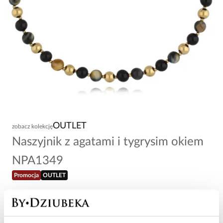
OUTLET
zobacz kolekcję
Naszyjnik z agatami i tygrysim okiem
NPA1349
Promocja
OUTLET
47,20 zł
-
60
%
118,00 zł
Najniższa cena w okresie 30 dni przed obniżką: