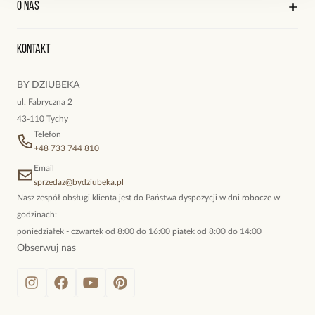
O nas
Reklamacje i zwroty
Historia zamówień
Wyśledź swoją paczkę
Oryginalne naszyjniki, topowe bransoletki, okazałe kolczyki,
Kontakt
kokieteryjne wisiory, eleganckie broszki. Biżuteria, którą cechuje
niewymuszona elegancja; idealna do pracy, do noszenia na co
BY DZIUBEKA
dzień, ale również na wieczorne wyjścia. To oferta marki By
ul. Fabryczna 2
Dziubeka.
43-110 Tychy
Telefon
+48 733 744 810
Email
sprzedaz@bydziubeka.pl
Nasz zespół obsługi klienta jest do Państwa dyspozycji w dni robocze w
godzinach:
poniedziałek - czwartek od 8:00 do 16:00 piatek od 8:00 do 14:00
Obserwuj nas