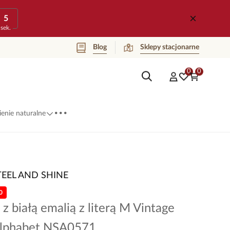
5
sek.
Blog
Sklepy stacjonarne
0
0
...
enie naturalne
TEEL AND SHINE
0
 z białą emalią z literą M Vintage
lphabet NSA0571