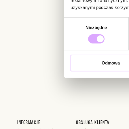
reklamowym i analitycznym. 
uzyskanymi podczas korzysta
Newsletter
Wybór
Niezbędne
zgody
Bądź na bieżąco z nowoś
Odmowa
Wprowadzając i zatwierdzaj
Regulaminie.
Informacje
Obsługa klienta