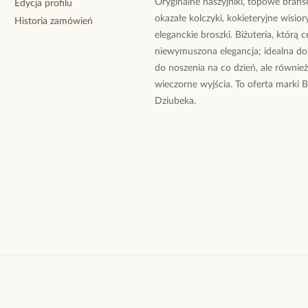
Oryginalne naszyjniki, topowe branso
Edycja profilu
okazałe kolczyki, kokieteryjne wisiory
Historia zamówień
eleganckie broszki. Biżuteria, którą 
niewymuszona elegancja; idealna do
do noszenia na co dzień, ale równie
wieczorne wyjścia. To oferta marki 
Dziubeka.