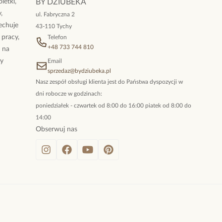
letki,
BY DZIUBEKA
,
ul. Fabryczna 2
cechuje
43-110 Tychy
 pracy,
Telefon
+48 733 744 810
ż na
By
Email
sprzedaz@bydziubeka.pl
Nasz zespół obsługi klienta jest do Państwa dyspozycji w
dni robocze w godzinach:
poniedziałek - czwartek od 8:00 do 16:00 piatek od 8:00 do
14:00
Obserwuj nas