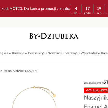
 kod: HOT20, Do końca promocji zostało:
4
17
19
dni
godz.
min.
 męska
Kolekcje
Bestsellery
Nowości
Zestawy
Wyprzedaż
Kami
ntage Enamel Alphabet NSA0571
S
zobacz kolekcję
-20% kod: HOT2
Naszyjnik
Enamel A