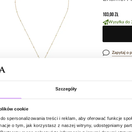
103,00 zł
Wysyłka do 
Zapytaj o 
Opis produk
Szczegóły
Surowiec: stal s
Opinie
Kolor surowca: z
Emalia: biała.
 plików cookie
Wielkość elemen
Długość naszyjn
do spersonalizowania treści i reklam, aby oferować funkcje sp
Brak opinii
Rodzaj zapięcia:
ormacje o tym, jak korzystasz z naszej witryny, udostępniamy p
Jeszcze nikt