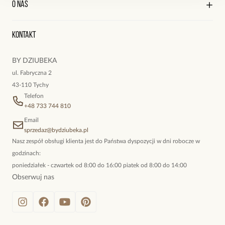
O nas
Reklamacje i zwroty
Historia zamówień
Wyśledź swoją paczkę
Oryginalne naszyjniki, topowe bransoletki, okazałe kolczyki,
Kontakt
kokieteryjne wisiory, eleganckie broszki. Biżuteria, którą cechuje
niewymuszona elegancja; idealna do pracy, do noszenia na co
BY DZIUBEKA
dzień, ale również na wieczorne wyjścia. To oferta marki By
ul. Fabryczna 2
Dziubeka.
43-110 Tychy
Telefon
+48 733 744 810
Email
sprzedaz@bydziubeka.pl
Nasz zespół obsługi klienta jest do Państwa dyspozycji w dni robocze w
godzinach:
poniedziałek - czwartek od 8:00 do 16:00 piatek od 8:00 do 14:00
Obserwuj nas