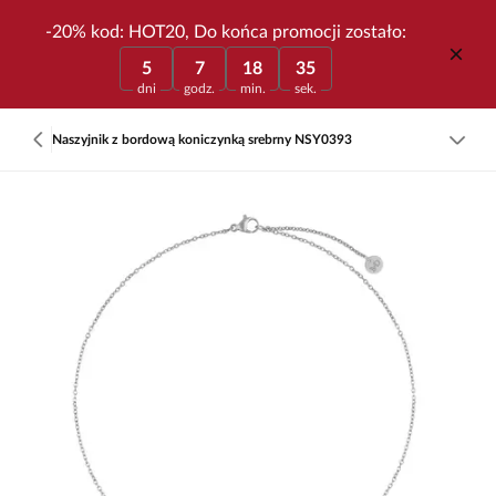
-20% kod: HOT20, Do końca promocji zostało:
5
7
18
35
dni
godz.
min.
sek.
Naszyjnik z bordową koniczynką srebrny NSY0393