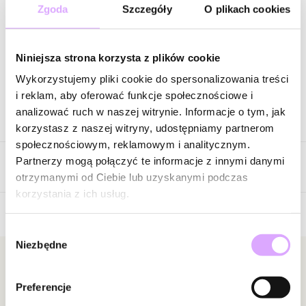
71,20 zł
-
50
%
Zgoda
Szczegóły
O plikach cookies
Cena regularna
:
89,00 zł
-
60
%
Wysyłka do 2 dni roboczych
Niniejsza strona korzysta z plików cookie
Zapytaj o produkt
Wykorzystujemy pliki cookie do spersonalizowania treści
i reklam, aby oferować funkcje społecznościowe i
analizować ruch w naszej witrynie. Informacje o tym, jak
Opis produktu
korzystasz z naszej witryny, udostępniamy partnerom
społecznościowym, reklamowym i analitycznym.
Surowiec: stal szlachetna.
Partnerzy mogą połączyć te informacje z innymi danymi
Opinie
Kolor surowca: srebrny.
otrzymanymi od Ciebie lub uzyskanymi podczas
Wielkość koniczynki: 1,52 cm.
korzystania z ich usług.
Długość naszyjnika: 40 cm + 4 cm łańcuszek wydłużający.
Rodzaj zapięcia: karabińczyk.
Wybór
Brak opinii
Niezbędne
zgody
Zobacz inne produkty z kolekcji Simple Steel
Jeszcze nikt nie ocenił tego produktu.
Bądź pierwszą osobą, która podzieli się opinią o tym
Newsletter
produkcie!
Preferencje
Bądź na bieżąco z nowościami i promocjami!