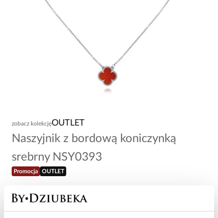
OUTLET
zobacz kolekcję
Naszyjnik z bordową koniczynką
srebrny NSY0393
Promocja
OUTLET
35,60 zł
-
60
%
89,00 zł
Najniższa cena w okresie 30 dni przed obniżką: