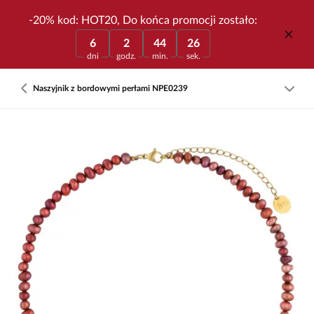
-20% kod: HOT20, Do końca promocji zostało:
6
2
44
26
dni
godz.
min.
sek.
Naszyjnik z bordowymi perłami NPE0239