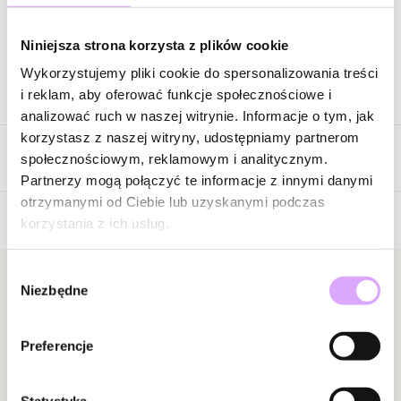
Zapytaj o produkt
Niniejsza strona korzysta z plików cookie
Wykorzystujemy pliki cookie do spersonalizowania treści
Opis produktu
i reklam, aby oferować funkcje społecznościowe i
analizować ruch w naszej witrynie. Informacje o tym, jak
Surowiec: stal szlachetna.
korzystasz z naszej witryny, udostępniamy partnerom
Opinie
Kolor surowca: złoty.
społecznościowym, reklamowym i analitycznym.
Elementy: perły hodowlane barwione.
Partnerzy mogą połączyć te informacje z innymi danymi
Kolor pereł: bordowy.
otrzymanymi od Ciebie lub uzyskanymi podczas
Wielkość pereł: 0,50 cm – 0,86 cm.
korzystania z ich usług.
Brak opinii
Długość naszyjnika: 38 cm + 6 cm łańcuszek wydłużający.
Rodzaj zapięcia: karabińczyk.
Jeszcze nikt nie ocenił tego produktu.
Wybór
Bądź pierwszą osobą, która podzieli się opinią o tym
Newsletter
Niezbędne
zgody
Zobacz inne produkty z kolekcji Pearls Sea
produkcie!
Bądź na bieżąco z nowościami i promocjami!
Powiadomienie
Preferencje
W naszej witrynie opinie mogą dodawać tylko
osoby, które zakupiły produkt.
Dodaj opinię
Statystyka