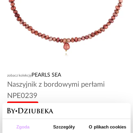
PEARLS SEA
zobacz kolekcję
Naszyjnik z bordowymi perłami
NPE0239
-20% kod: HOT20
187,00 zł
Zgoda
Szczegóły
O plikach cookies
Wysyłka do 2 dni roboczych