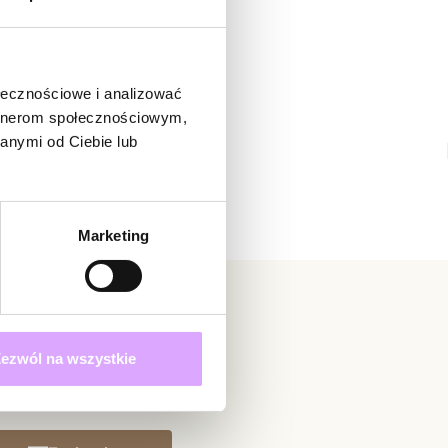
ukty z kolekcji Steel and Shine
ą osobą, która podzieli się opinią o tym produkcie!
adomienie
witrynie opinie mogą dodawać tylko osoby, które
ołecznościowe i analizować
produkt.
Dodaj opinię
artnerom społecznościowym,
anymi od Ciebie lub
Marketing
ezwól na wszystkie