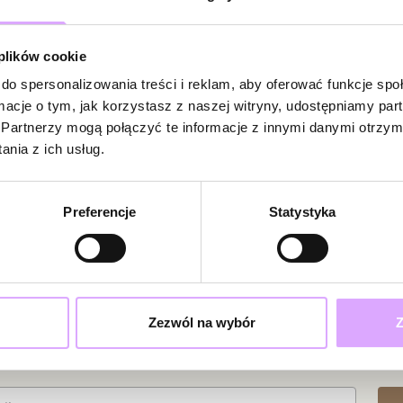
Zobacz inne prod
Bądź pierwsz
 plików cookie
Powi
W naszej 
do spersonalizowania treści i reklam, aby oferować funkcje sp
zakupiły 
ormacje o tym, jak korzystasz z naszej witryny, udostępniamy p
Partnerzy mogą połączyć te informacje z innymi danymi otrzym
nia z ich usług.
Preferencje
Statystyka
Zezwól na wybór
Z
ciami i promocjami!