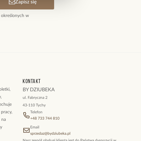
Zapisz się
 określonych w
Kontakt
letki,
BY DZIUBEKA
,
ul. Fabryczna 2
cechuje
43-110 Tychy
 pracy,
Telefon
+48 733 744 810
ż na
By
Email
sprzedaz@bydziubeka.pl
Nasz zespół obsługi klienta jest do Państwa dyspozycji w