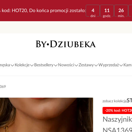
 kod: HOT20, Do końca promocji zostało:
4
11
26
dni
godz.
min.
 męska
Kolekcje
Bestsellery
Nowości
Zestawy
Wyprzedaż
Kami
1369
S
zobacz kolekcję
-20% kod: HOT2
Naszyjnik
NSA136