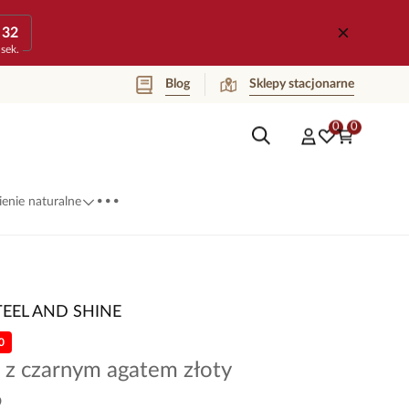
32
sek.
Blog
Sklepy stacjonarne
0
0
...
enie naturalne
TEEL AND SHINE
0
 z czarnym agatem złoty
9