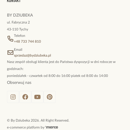
Kontakt
kokieteryjne wisiory, eleganckie broszki. Biżuteria, którą cechuje
niewymuszona elegancja; idealna do pracy, do noszenia na co
BY DZIUBEKA
dzień, ale również na wieczorne wyjścia. To oferta marki By
ul. Fabryczna 2
Dziubeka.
43-110 Tychy
Telefon
+48 733 744 810
Email
sprzedaz@bydziubeka.pl
Nasz zespół obsługi klienta jest do Państwa dyspozycji w dni robocze w
godzinach:
poniedziałek - czwartek od 8:00 do 16:00 piatek od 8:00 do 14:00
Obserwuj nas
©
By Dziubeka
2026
. All Right Reserved.
e-commerce platform by