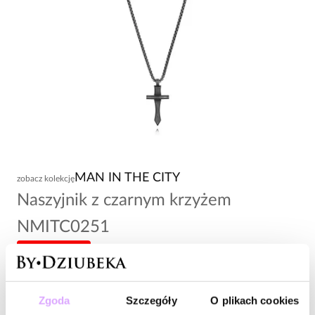
MAN IN THE CITY
zobacz kolekcję
Naszyjnik z czarnym krzyżem
NMITC0251
-20% kod: HOT20
153,00 zł
Zgoda
Szczegóły
O plikach cookies
Wysyłka w 1 dzień roboczy