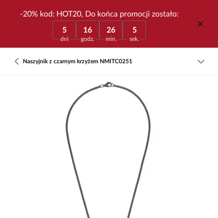
-20% kod: HOT20, Do końca promocji zostało:
5
16
26
5
dni
godz.
min.
sek.
Naszyjnik z czarnym krzyżem NMITC0251