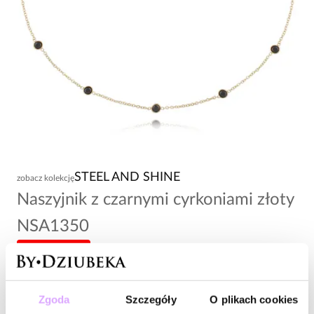
STEEL AND SHINE
zobacz kolekcję
Naszyjnik z czarnymi cyrkoniami złoty
NSA1350
-20% kod: HOT20
113,00 zł
Zgoda
Szczegóły
O plikach cookies
Wysyłka do 2 dni roboczych