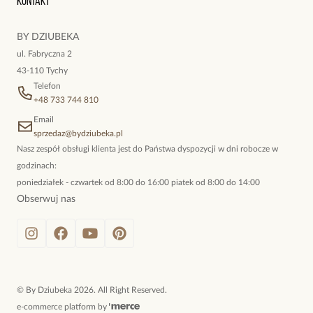
Kontakt
kokieteryjne wisiory, eleganckie broszki. Biżuteria, którą cechuje
niewymuszona elegancja; idealna do pracy, do noszenia na co
BY DZIUBEKA
dzień, ale również na wieczorne wyjścia. To oferta marki By
ul. Fabryczna 2
Dziubeka.
43-110 Tychy
Telefon
+48 733 744 810
Email
sprzedaz@bydziubeka.pl
Nasz zespół obsługi klienta jest do Państwa dyspozycji w dni robocze w
godzinach:
poniedziałek - czwartek od 8:00 do 16:00 piatek od 8:00 do 14:00
Obserwuj nas
©
By Dziubeka
2026
. All Right Reserved.
e-commerce platform by