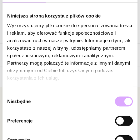
Zapytaj o produkt
Niniejsza strona korzysta z plików cookie
Wykorzystujemy pliki cookie do spersonalizowania treści
Opis produktu
i reklam, aby oferować funkcje społecznościowe i
analizować ruch w naszej witrynie. Informacje o tym, jak
Surowiec: stal szlachetna.
korzystasz z naszej witryny, udostępniamy partnerom
Opinie
Kolor surowca: złoty.
społecznościowym, reklamowym i analitycznym.
Cyrkonie: czarne.
Partnerzy mogą połączyć te informacje z innymi danymi
Długość naszyjnika: 36 cm + 6 cm łańcuszek wydłużający.
otrzymanymi od Ciebie lub uzyskanymi podczas
Rodzaj zapięcia: karabińczyk.
korzystania z ich usług.
Brak opinii
Zobacz inne produkty z kolekcji Steel and Shine
Jeszcze nikt nie ocenił tego produktu.
Wybór
Bądź pierwszą osobą, która podzieli się opinią o tym
Newsletter
Niezbędne
zgody
produkcie!
Bądź na bieżąco z nowościami i promocjami!
Powiadomienie
Preferencje
W naszej witrynie opinie mogą dodawać tylko
osoby, które zakupiły produkt.
Dodaj opinię
Statystyka