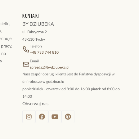
i: 0,31 cm.
zki: 0,93 cm x 0,93 cm.
Kontakt
ka: 37,5 cm + 6 cm łańcuszek do regulacji.
 karabińczyk.
letki,
BY DZIUBEKA
,
ul. Fabryczna 2
ukty z kolekcji Twinkle
cechuje
43-110 Tychy
 pracy,
Telefon
+48 733 744 810
ż na
By
Email
sprzedaz@bydziubeka.pl
Nasz zespół obsługi klienta jest do Państwa dyspozycji w
dni robocze w godzinach:
poniedziałek - czwartek od 8:00 do 16:00 piatek od 8:00 do
14:00
Obserwuj nas