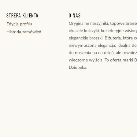
Wielkość kamien
Wielkość zawies
Strefa klienta
O nas
Długość naszyjni
Rodzaj zapięcia:
Oryginalne naszyjniki, topowe branso
Edycja profilu
okazałe kolczyki, kokieteryjne wisiory
Historia zamówień
Zobacz inne prod
eleganckie broszki. Biżuteria, którą 
niewymuszona elegancja; idealna do
do noszenia na co dzień, ale równie
wieczorne wyjścia. To oferta marki 
Dziubeka.