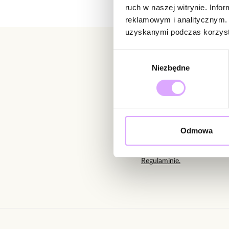
ruch w naszej witrynie. Inf
reklamowym i analitycznym. 
uzyskanymi podczas korzysta
Wybór
Niezbędne
zgody
Newsletter
Bądź na bieżąco z nowoś
Odmowa
Wprowadzając i zatwierdzaj
Regulaminie.