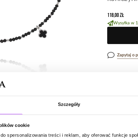
118,00 zł
Wysyłka w 1
Zapytaj o 
Opis produk
Subtelny, elega
Cechy prod
fasetowanych tu
Szczegóły
dekoracyjna zawi
czerni z delikat
Kryształki
odnajduje się za
Opinie
 plików cookie
Kolor metal
stylizacjach.
do spersonalizowania treści i reklam, aby oferować funkcje sp