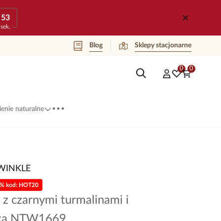
53
sek.
Blog
Sklepy stacjonarne
0
0
...
enie naturalne
WINKLE
0% kod: HOT20
 z czarnymi turmalinami i
nką NTW1669