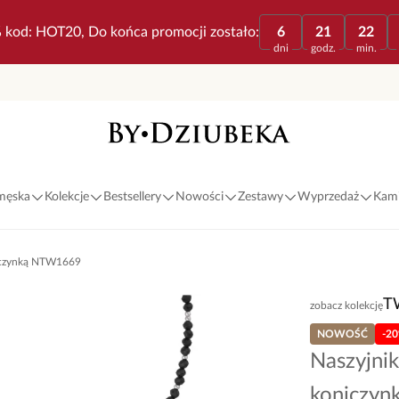
 kod: HOT20, Do końca promocji zostało:
6
21
22
dni
godz.
min.
 męska
Kolekcje
Bestsellery
Nowości
Zestawy
Wyprzedaż
Kami
oniczynką NTW1669
T
zobacz kolekcję
NOWOŚĆ
-2
Naszyjnik
koniczy