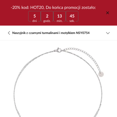
-20% kod: HOT20, Do końca promocji zostało:
5
2
13
45
dni
godz.
min.
sek.
Naszyjnik z czarnymi turmalinami i motylkiem NSY0754