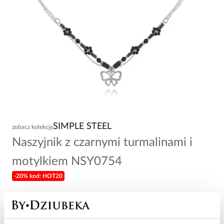
SIMPLE STEEL
zobacz kolekcję
Naszyjnik z czarnymi turmalinami i
motylkiem NSY0754
-20% kod: HOT20
103,00 zł
Wysyłka do 2 dni roboczych