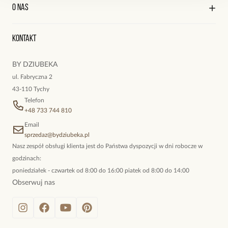
Kontakt
Edycja profilu
O nas
Reklamacje i zwroty
Historia zamówień
Wyśledź swoją paczkę
Oryginalne naszyjniki, topowe bransoletki, okazałe kolczyki,
Kontakt
kokieteryjne wisiory, eleganckie broszki. Biżuteria, którą cechuje
niewymuszona elegancja; idealna do pracy, do noszenia na co
BY DZIUBEKA
dzień, ale również na wieczorne wyjścia. To oferta marki By
ul. Fabryczna 2
Dziubeka.
43-110 Tychy
Telefon
+48 733 744 810
Email
sprzedaz@bydziubeka.pl
Nasz zespół obsługi klienta jest do Państwa dyspozycji w dni robocze w
godzinach:
poniedziałek - czwartek od 8:00 do 16:00 piatek od 8:00 do 14:00
Obserwuj nas