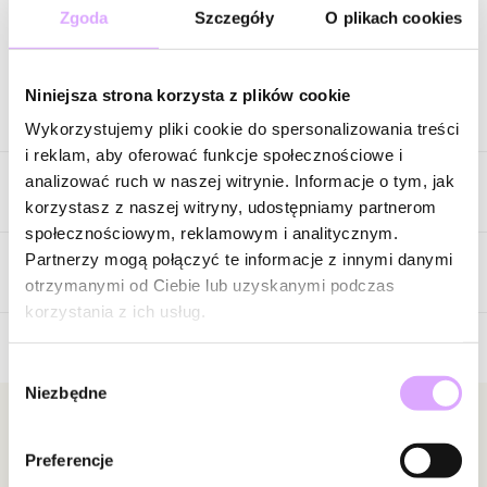
Zgoda
Szczegóły
O plikach cookies
Zapytaj o produkt
Niniejsza strona korzysta z plików cookie
Opis produktu
Wykorzystujemy pliki cookie do spersonalizowania treści
i reklam, aby oferować funkcje społecznościowe i
Wyrafinowany, subtelny i z nutą tajemniczości. Ten naszyjnik
analizować ruch w naszej witrynie. Informacje o tym, jak
Cechy produktu
przyciąga uwagę kontrastowym zestawieniem głębokiej czerni
korzystasz z naszej witryny, udostępniamy partnerom
drobnych kamieni z chłodnym blaskiem srebrnego wykończenia.
społecznościowym, reklamowym i analitycznym.
Delikatne, wieloelementowe kompozycje po bokach tworzą
Kryształki
Czarny
Partnerzy mogą połączyć te informacje z innymi danymi
harmonijną całość, dodając biżuterii lekkości i elegancji.
Opinie
otrzymanymi od Ciebie lub uzyskanymi podczas
Kolor metalu
srebrny
korzystania z ich usług.
Centralnym punktem jest zawieszka w kształcie motyla – symbol
przemiany, wolności i delikatności. Jej ażurowa forma nadaje
Wybór
naszyjnikowi subtelnego charakteru, a jednocześnie stanowi
Brak opinii
Niezbędne
zgody
wyrazisty detal, który przyciąga spojrzenia.
Jeszcze nikt nie ocenił tego produktu.
Bądź pierwszą osobą, która podzieli się opinią o tym
Newsletter
Smukły łańcuszek pięknie układa się na dekolcie, podkreślając
produkcie!
Preferencje
Bądź na bieżąco z nowościami i promocjami!
linię szyi i dodając stylizacji lekkości. Regulowane zapięcie