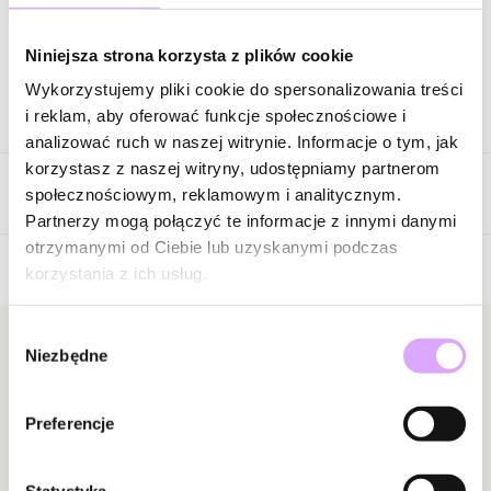
Zapytaj o produkt
Niniejsza strona korzysta z plików cookie
Wykorzystujemy pliki cookie do spersonalizowania treści
Opis produktu
i reklam, aby oferować funkcje społecznościowe i
analizować ruch w naszej witrynie. Informacje o tym, jak
Surowiec: stal szlachetna.
korzystasz z naszej witryny, udostępniamy partnerom
Opinie
Kolor surowca: złoty.
społecznościowym, reklamowym i analitycznym.
Elementy: cyrkonie, granaty, turmaliny, jaspisy.
Partnerzy mogą połączyć te informacje z innymi danymi
Wielkość elementów: 0,20 cm – 0,34 cm.
otrzymanymi od Ciebie lub uzyskanymi podczas
Długość naszyjnika: 38 cm + 5 cm łańcuszek wydłużający.
korzystania z ich usług.
Brak opinii
Zapięcie: karabińczyk.
Jeszcze nikt nie ocenił tego produktu.
Wybór
Zobacz inne produkty z kolekcji Simplicity
Bądź pierwszą osobą, która podzieli się opinią o tym
Newsletter
Niezbędne
zgody
produkcie!
Bądź na bieżąco z nowościami i promocjami!
Powiadomienie
Preferencje
W naszej witrynie opinie mogą dodawać tylko
osoby, które zakupiły produkt.
Dodaj opinię
Statystyka