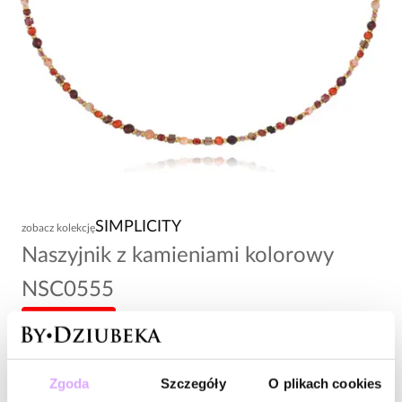
SIMPLICITY
zobacz kolekcję
Naszyjnik z kamieniami kolorowy
NSC0555
-20% kod: HOT20
148,00 zł
Zgoda
Szczegóły
O plikach cookies
Wysyłka do 2 dni roboczych