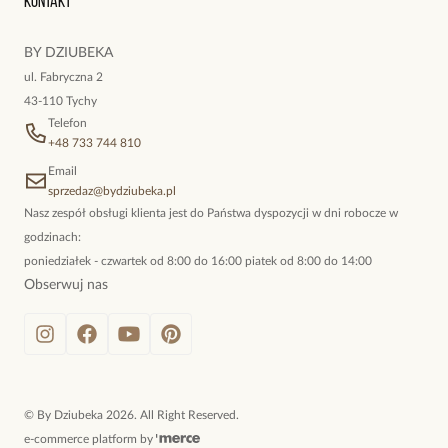
Kontakt
kokieteryjne wisiory, eleganckie broszki. Biżuteria, którą cechuje
niewymuszona elegancja; idealna do pracy, do noszenia na co
BY DZIUBEKA
dzień, ale również na wieczorne wyjścia. To oferta marki By
ul. Fabryczna 2
Dziubeka.
43-110 Tychy
Telefon
+48 733 744 810
Email
sprzedaz@bydziubeka.pl
Nasz zespół obsługi klienta jest do Państwa dyspozycji w dni robocze w
godzinach:
poniedziałek - czwartek od 8:00 do 16:00 piatek od 8:00 do 14:00
Obserwuj nas
©
By Dziubeka
2026
. All Right Reserved.
e-commerce platform by