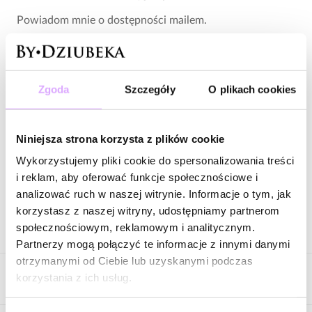
Powiadom mnie o dostępności mailem.
Twój adres email
Zgoda
Szczegóły
O plikach cookies
Powiadom o dostępności
Niniejsza strona korzysta z plików cookie
Wykorzystujemy pliki cookie do spersonalizowania treści
i reklam, aby oferować funkcje społecznościowe i
Zapytaj o produkt
analizować ruch w naszej witrynie. Informacje o tym, jak
korzystasz z naszej witryny, udostępniamy partnerom
Opis produktu
społecznościowym, reklamowym i analitycznym.
Partnerzy mogą połączyć te informacje z innymi danymi
otrzymanymi od Ciebie lub uzyskanymi podczas
Lekki, świetlisty i pełen romantycznej energii. Ten naszyjnik łączy
korzystania z ich usług.
Cechy produktu
warstwową formę z delikatnymi, pastelowymi kamieniami i
dekoracyjnym motywem słońca, tworząc harmonijną i bardzo
kobiecą kompozycję.