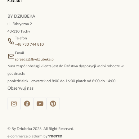
Kontakt
kokieteryjne wisiory, eleganckie broszki. Biżuteria, którą cechuje
niewymuszona elegancja; idealna do pracy, do noszenia na co
BY DZIUBEKA
dzień, ale również na wieczorne wyjścia. To oferta marki By
ul. Fabryczna 2
Dziubeka.
43-110 Tychy
Telefon
+48 733 744 810
Email
sprzedaz@bydziubeka.pl
Nasz zespół obsługi klienta jest do Państwa dyspozycji w dni robocze w
godzinach:
poniedziałek - czwartek od 8:00 do 16:00 piatek od 8:00 do 14:00
Obserwuj nas
©
By Dziubeka
2026
. All Right Reserved.
e-commerce platform by