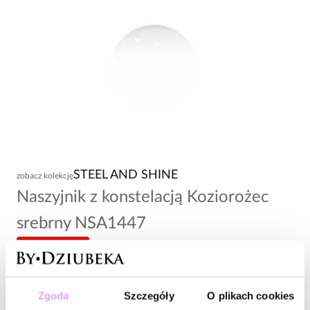
STEEL AND SHINE
zobacz kolekcję
Naszyjnik z konstelacją Koziorożec
srebrny NSA1447
-20% kod: HOT20
103,00 zł
Zgoda
Szczegóły
O plikach cookies
Wysyłka do 2 dni roboczych