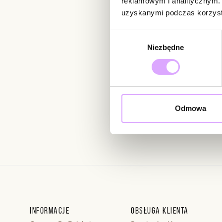
reklamowym i analitycznym. 
uzyskanymi podczas korzysta
Newsletter
Wybór
Niezbędne
zgody
Bądź na bieżąco z nowoś
Odmowa
Wprowadzając i zatwierdzaj
Regulaminie.
Informacje
Obsługa klienta