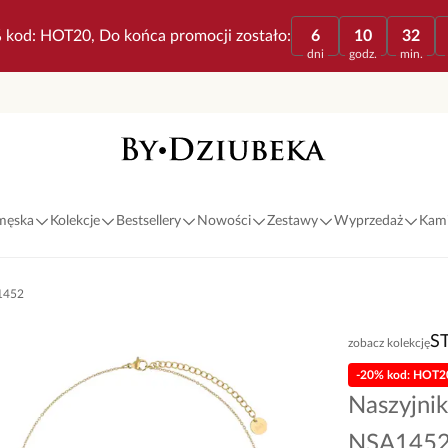
 kod: HOT20, Do końca promocji zostało:
6
10
32
dni
godz.
min.
 męska
Kolekcje
Bestsellery
Nowości
Zestawy
Wyprzedaż
Kami
A1452
S
zobacz kolekcję
-20% kod: HOT2
Naszyjnik
NSA145