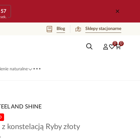
57
sek.
Blog
Sklepy stacjonarne
0
0
...
enie naturalne
TEEL AND SHINE
0
 z konstelacją Ryby złoty
2