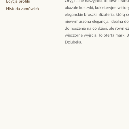
Oryginalne naszyjniki, topowe branso
Edycja profilu
okazałe kolczyki, kokieteryjne wisiory
Historia zamówień
eleganckie broszki. Biżuteria, którą 
niewymuszona elegancja; idealna do
do noszenia na co dzień, ale równie
wieczorne wyjścia. To oferta marki 
Dziubeka.