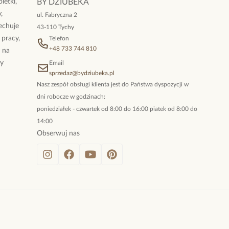
letki,
BY DZIUBEKA
,
ul. Fabryczna 2
cechuje
43-110 Tychy
 pracy,
Telefon
+48 733 744 810
ż na
By
Email
sprzedaz@bydziubeka.pl
Nasz zespół obsługi klienta jest do Państwa dyspozycji w
dni robocze w godzinach:
poniedziałek - czwartek od 8:00 do 16:00 piatek od 8:00 do
14:00
Obserwuj nas