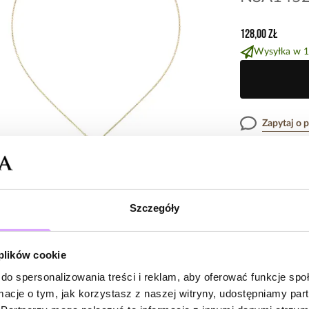
128,00 zł
Wysyłka w 1
Zapytaj o 
Opis produk
Szczegóły
Surowiec: stal s
Opinie
Kolor surowca: z
Wielkość zawies
 plików cookie
Długość naszyjn
Rodzaj zapięcia:
do spersonalizowania treści i reklam, aby oferować funkcje sp
Brak opinii
ormacje o tym, jak korzystasz z naszej witryny, udostępniamy p
Zobacz inne prod
Jeszcze nikt