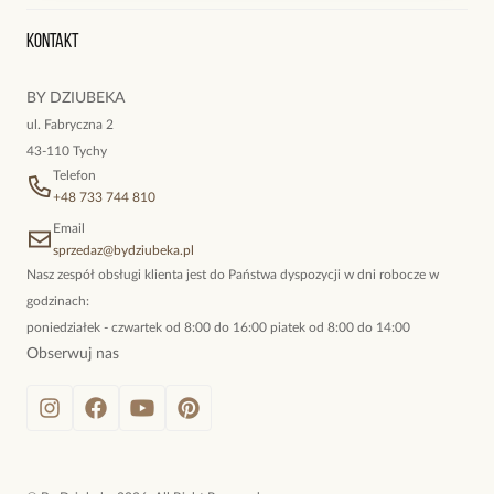
Wyśledź swoją paczkę
Oryginalne naszyjniki, topowe bransoletki, okazałe kolczyki,
Kontakt
kokieteryjne wisiory, eleganckie broszki. Biżuteria, którą cechuje
niewymuszona elegancja; idealna do pracy, do noszenia na co
BY DZIUBEKA
dzień, ale również na wieczorne wyjścia. To oferta marki By
ul. Fabryczna 2
Dziubeka.
43-110 Tychy
Telefon
+48 733 744 810
Email
sprzedaz@bydziubeka.pl
Nasz zespół obsługi klienta jest do Państwa dyspozycji w dni robocze w
godzinach:
poniedziałek - czwartek od 8:00 do 16:00 piatek od 8:00 do 14:00
Obserwuj nas