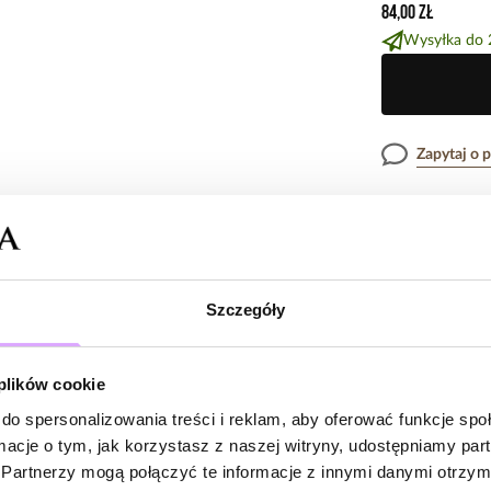
84,00 zł
Wysyłka do 
Zapytaj o 
Opis produk
Surowiec: stal s
Szczegóły
Opinie
Kolor surowca: z
Wielkość zawies
Kamień: lapis laz
 plików cookie
Długość naszyjn
do spersonalizowania treści i reklam, aby oferować funkcje sp
Brak opinii
Rodzaj zapięcia:
ormacje o tym, jak korzystasz z naszej witryny, udostępniamy p
Jeszcze nikt
Partnerzy mogą połączyć te informacje z innymi danymi otrzym
Zobacz inne prod
Bądź pierwsz