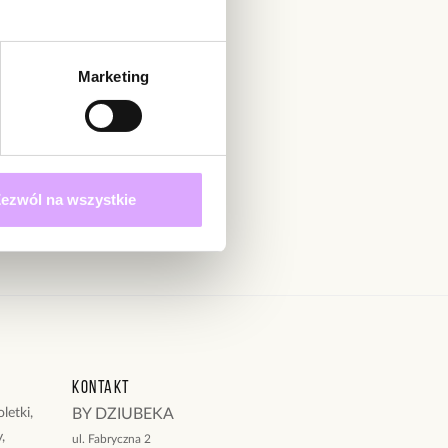
adomienie
witrynie opinie mogą dodawać tylko osoby, które
produkt.
Dodaj opinię
Marketing
Zapisz się
 określonych w
ezwól na wszystkie
Kontakt
letki,
BY DZIUBEKA
,
ul. Fabryczna 2