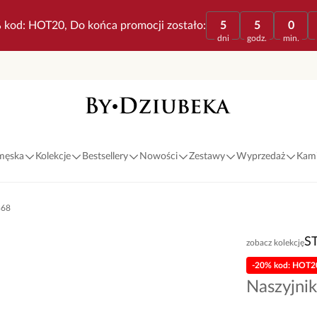
 kod: HOT20, Do końca promocji zostało:
5
5
0
dni
godz.
min.
 męska
Kolekcje
Bestsellery
Nowości
Zestawy
Wyprzedaż
Kami
368
S
zobacz kolekcję
-20% kod: HOT2
Naszyjnik