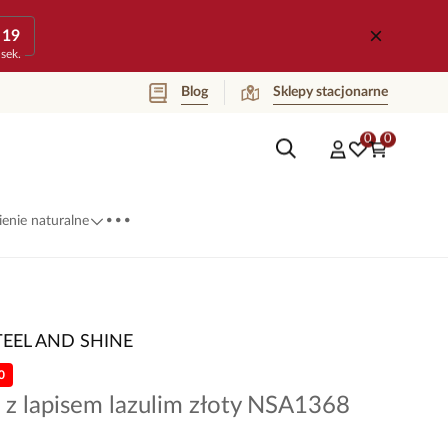
19
sek.
Blog
Sklepy stacjonarne
0
0
...
enie naturalne
TEEL AND SHINE
0
 z lapisem lazulim złoty NSA1368