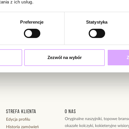
nia z ich usług.
Powi
W naszej 
zakupiły 
ciami i promocjami!
Preferencje
Statystyka
ąc swoje dane wyrażasz zgodę na otrzymywanie newslettera na zasadach
Zezwól na wybór
Z
Strefa klienta
O nas
Oryginalne naszyjniki, topowe branso
Edycja profilu
okazałe kolczyki, kokieteryjne wisiory
Historia zamówień