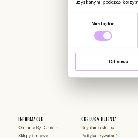
uzyskanymi podczas korzysta
Newsletter
Wybór
Bądź na bieżąco z nowoś
Niezbędne
zgody
Wprowadzając i zatwierdzaj
Odmowa
Regulaminie.
Informacje
Obsługa klienta
O marce By Dziubeka
Regulamin sklepu
Sklepy firmowe
Polityka prywatności