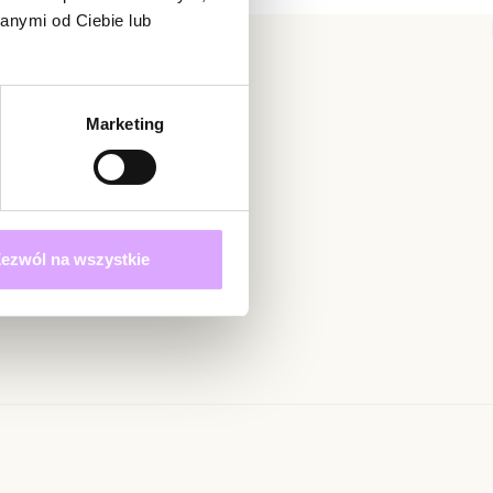
anymi od Ciebie lub
ukty z kolekcji Steel and Shine
 nie ocenił tego produktu.
ą osobą, która podzieli się opinią o tym produkcie!
adomienie
Marketing
witrynie opinie mogą dodawać tylko osoby, które
produkt.
Dodaj opinię
Zapisz się
ezwól na wszystkie
 określonych w