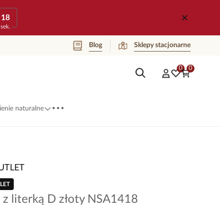
18
sek.
Blog
Sklepy stacjonarne
0
0
...
enie naturalne
UTLET
LET
 z literką D złoty NSA1418