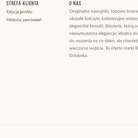
Strefa klienta
O nas
Oryginalne naszyjniki, topowe branso
Edycja profilu
okazałe kolczyki, kokieteryjne wisiory
Historia zamówień
eleganckie broszki. Biżuteria, którą 
niewymuszona elegancja; idealna do
do noszenia na co dzień, ale równie
wieczorne wyjścia. To oferta marki 
Dziubeka.