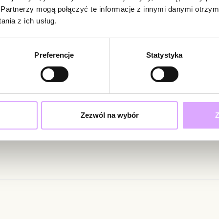
Brak opinii
Partnerzy mogą połączyć te informacje z innymi danymi otrzym
Zobacz inne prod
Jeszcze nikt
nia z ich usług.
Bądź pierwsz
Powi
Preferencje
Statystyka
W naszej 
zakupiły 
ciami i promocjami!
Zezwól na wybór
Z
ąc swoje dane wyrażasz zgodę na otrzymywanie newslettera na zasadach