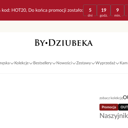
 kod: HOT20, Do końca promocji zostało:
5
19
9
dni
godz.
min.
 męska
Kolekcje
Bestsellery
Nowości
Zestawy
Wyprzedaż
Kami
O
zobacz kolekcję
Promocja
OUT
Naszyjnik