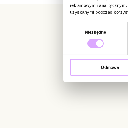
reklamowym i analitycznym. 
uzyskanymi podczas korzysta
Wybór
Newsletter
Niezbędne
zgody
Bądź na bieżąco z nowoś
Odmowa
Wprowadzając i zatwierdzaj
Regulaminie.