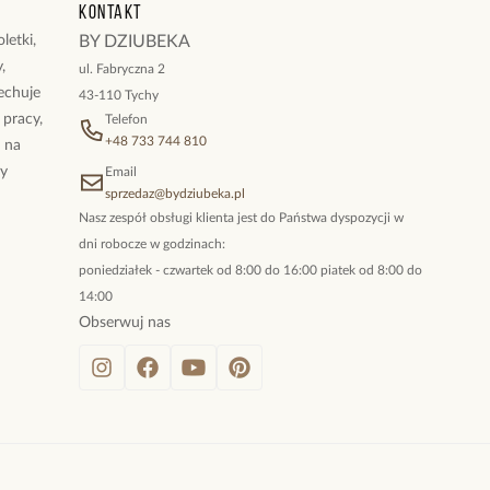
Kontakt
letki,
BY DZIUBEKA
,
ul. Fabryczna 2
cechuje
43-110 Tychy
 pracy,
Telefon
+48 733 744 810
ż na
By
Email
sprzedaz@bydziubeka.pl
Nasz zespół obsługi klienta jest do Państwa dyspozycji w
dni robocze w godzinach:
poniedziałek - czwartek od 8:00 do 16:00 piatek od 8:00 do
14:00
Obserwuj nas