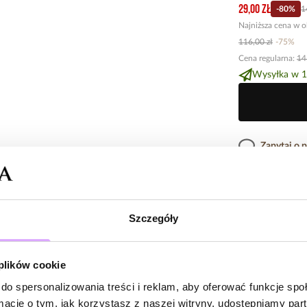
29,00 zł
-
80
%
1
Najniższa cena w o
116,00 zł
-
75
%
Cena regularna
:
14
Wysyłka w 1
Zapytaj o 
Opis produk
Szczegóły
Surowiec: stal s
Opinie
Kolor surowca: z
Wielkość zawies
 plików cookie
Długość naszyjn
do spersonalizowania treści i reklam, aby oferować funkcje sp
Rodzaj zapięcia:
ormacje o tym, jak korzystasz z naszej witryny, udostępniamy p