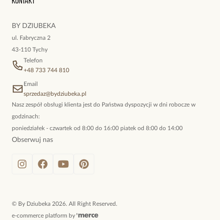
Kontakt
kokieteryjne wisiory, eleganckie broszki. Biżuteria, którą cechuje
niewymuszona elegancja; idealna do pracy, do noszenia na co
BY DZIUBEKA
dzień, ale również na wieczorne wyjścia. To oferta marki By
ul. Fabryczna 2
Dziubeka.
43-110 Tychy
Telefon
+48 733 744 810
Email
sprzedaz@bydziubeka.pl
Nasz zespół obsługi klienta jest do Państwa dyspozycji w dni robocze w
godzinach:
poniedziałek - czwartek od 8:00 do 16:00 piatek od 8:00 do 14:00
Obserwuj nas
©
By Dziubeka
2026
. All Right Reserved.
e-commerce platform by