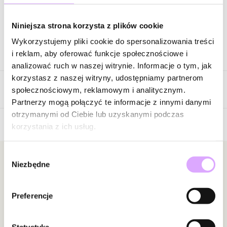
Zapytaj o produkt
Niniejsza strona korzysta z plików cookie
Wykorzystujemy pliki cookie do spersonalizowania treści
Opis produktu
i reklam, aby oferować funkcje społecznościowe i
analizować ruch w naszej witrynie. Informacje o tym, jak
Surowiec: srebro próba 925.
korzystasz z naszej witryny, udostępniamy partnerom
Opinie
Kolor surowca: srebrny.
społecznościowym, reklamowym i analitycznym.
Wielkość zawieszki: 0,92 cm x 1,32 cm.
Partnerzy mogą połączyć te informacje z innymi danymi
Długość: 38 cm + 5 cm łańcuszek wydłużający.
otrzymanymi od Ciebie lub uzyskanymi podczas
Rodzaj zapięcia: karabińczyk.
korzystania z ich usług.
Brak opinii
Waga poniżej 5 g.
Jeszcze nikt nie ocenił tego produktu.
Wybór
Zobacz inne produkty z kolekcji Cancyland
Bądź pierwszą osobą, która podzieli się opinią o tym
Newsletter
Niezbędne
zgody
produkcie!
Bądź na bieżąco z nowościami i promocjami!
Powiadomienie
Preferencje
W naszej witrynie opinie mogą dodawać tylko
osoby, które zakupiły produkt.
Dodaj opinię
Statystyka