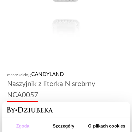
CANDYLAND
zobacz kolekcję
Naszyjnik z literką N srebrny
NCA0057
-20% kod: HOT20
128,00 zł
Zgoda
Szczegóły
O plikach cookies
Wysyłka do 2 dni roboczych