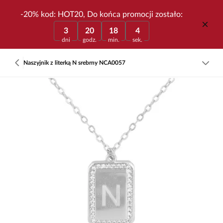
-20% kod: HOT20, Do końca promocji zostało:
3
20
18
4
dni
godz.
min.
sek.
Naszyjnik z literką N srebrny NCA0057