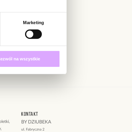
adomienie
witrynie opinie mogą dodawać tylko osoby, które
produkt.
Dodaj opinię
Marketing
Zapisz się
 określonych w
ezwól na wszystkie
Kontakt
letki,
BY DZIUBEKA
,
ul. Fabryczna 2