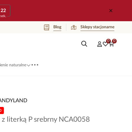
22
sek.
Blog
Sklepy stacjonarne
0
0
...
enie naturalne
ANDYLAND
0
 z literką P srebrny NCA0058