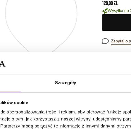
128,00 zł
Wysyłka do 
Zapytaj o 
Opis produk
Surowiec: srebr
Szczegóły
Opinie
Kolor surowca: 
Wielkość zawies
Długość: 38 cm 
 plików cookie
Rodzaj zapięcia:
do spersonalizowania treści i reklam, aby oferować funkcje sp
Brak opinii
Waga poniżej 5 
ormacje o tym, jak korzystasz z naszej witryny, udostępniamy p
Jeszcze nikt
Partnerzy mogą połączyć te informacje z innymi danymi otrzym
Zobacz inne pro
Bądź pierwsz