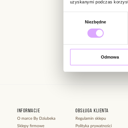
uzyskanymi podczas korzysta
Newsletter
Wybór
Bądź na bieżąco z nowoś
Niezbędne
zgody
Wprowadzając i zatwierdzaj
Odmowa
Regulaminie.
Informacje
Obsługa klienta
O marce By Dziubeka
Regulamin sklepu
Sklepy firmowe
Polityka prywatności