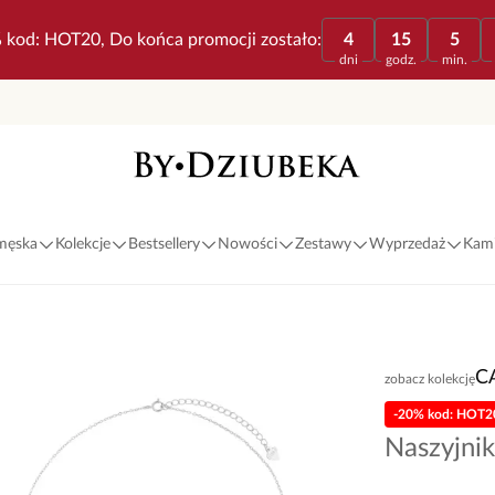
 kod: HOT20, Do końca promocji zostało:
4
15
5
dni
godz.
min.
 męska
Kolekcje
Bestsellery
Nowości
Zestawy
Wyprzedaż
Kami
C
zobacz kolekcję
-20% kod: HOT2
Naszyjnik