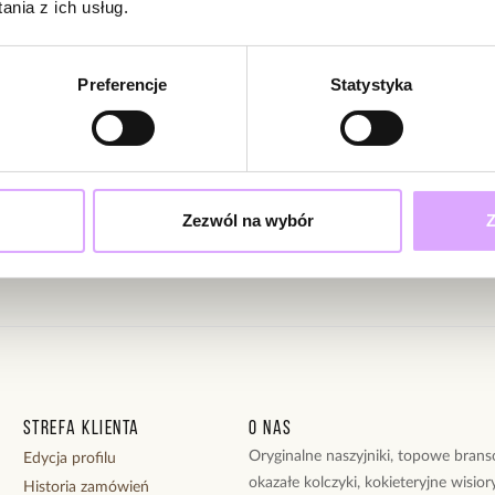
nia z ich usług.
Powi
W naszej 
zakupiły 
ciami i promocjami!
Preferencje
Statystyka
ąc swoje dane wyrażasz zgodę na otrzymywanie newslettera na zasadach
Zezwól na wybór
Z
Strefa klienta
O nas
Oryginalne naszyjniki, topowe branso
Edycja profilu
okazałe kolczyki, kokieteryjne wisiory
Historia zamówień