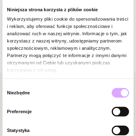
Niniejsza strona korzysta z plików cookie
Wykorzystujemy pliki cookie do spersonalizowania treści
Opis produktu
i reklam, aby oferować funkcje społecznościowe i
analizować ruch w naszej witrynie. Informacje o tym, jak
Surowiec: srebro próba 925.
korzystasz z naszej witryny, udostępniamy partnerom
Opinie
Kolor surowca: złoty.
społecznościowym, reklamowym i analitycznym.
Wielkość zawieszki: 0,92 cm x 1,32 cm.
Partnerzy mogą połączyć te informacje z innymi danymi
Długość: 38 cm + 5 cm łańcuszek wydłużający.
otrzymanymi od Ciebie lub uzyskanymi podczas
Rodzaj zapięcia: karabińczyk.
korzystania z ich usług.
Brak opinii
Waga poniżej 5 g.
Jeszcze nikt nie ocenił tego produktu.
Zobacz inne produkty z kolekcji Cancyland
Bądź pierwszą osobą, która podzieli się opinią o tym
Newsletter
Wybór
Niezbędne
produkcie!
zgody
Bądź na bieżąco z nowościami i promocjami!
Powiadomienie
Preferencje
W naszej witrynie opinie mogą dodawać tylko
osoby, które zakupiły produkt.
Dodaj opinię
Statystyka