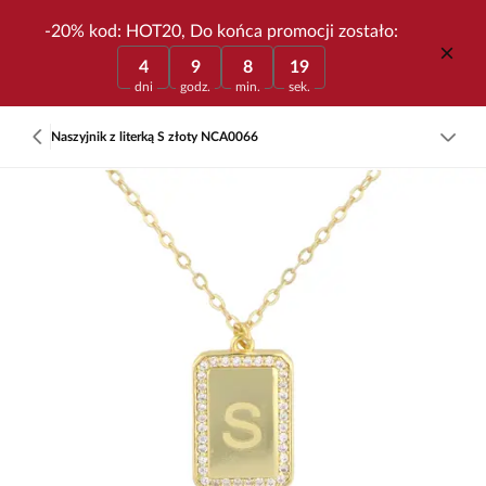
-20% kod: HOT20, Do końca promocji zostało:
4
9
8
19
dni
godz.
min.
sek.
Naszyjnik z literką S złoty NCA0066