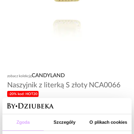
CANDYLAND
zobacz kolekcję
Naszyjnik z literką S złoty NCA0066
-20% kod: HOT20
128,00 zł
Wysyłka do 3 dni roboczych
Zgoda
Szczegóły
O plikach cookies
Zapytaj o produkt