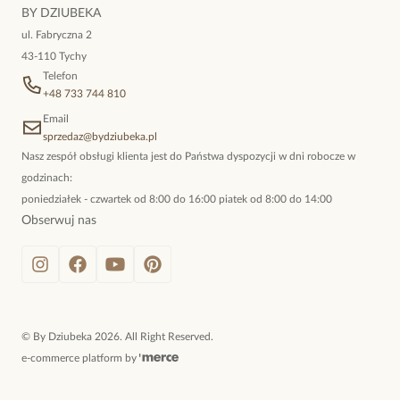
niewymuszona elegancja; idealna do pracy, do noszenia na co
BY DZIUBEKA
dzień, ale również na wieczorne wyjścia. To oferta marki By
ul. Fabryczna 2
Dziubeka.
43-110 Tychy
Telefon
+48 733 744 810
Email
sprzedaz@bydziubeka.pl
Nasz zespół obsługi klienta jest do Państwa dyspozycji w dni robocze w
godzinach:
poniedziałek - czwartek od 8:00 do 16:00 piatek od 8:00 do 14:00
Obserwuj nas
©
By Dziubeka
2026
. All Right Reserved.
e-commerce platform by