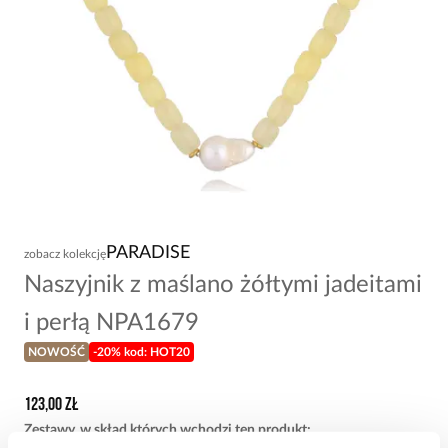
PARADISE
zobacz kolekcję
Naszyjnik z maślano żółtymi jadeitami
i perłą NPA1679
NOWOŚĆ
-20% kod: HOT20
123,00 zł
Zestawy, w skład których wchodzi ten produkt
: