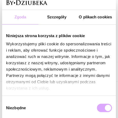
Zestaw biżuterii z jadeitami i perłą w oliwkowych odcieniach
ZN0260
Zgoda
Szczegóły
O plikach cookies
Wysyłka w 1 dzień roboczy
Zapytaj o produkt
Niniejsza strona korzysta z plików cookie
Wykorzystujemy pliki cookie do spersonalizowania treści
i reklam, aby oferować funkcje społecznościowe i
Opis produktu
analizować ruch w naszej witrynie. Informacje o tym, jak
korzystasz z naszej witryny, udostępniamy partnerom
Ciepły, subtelny i pełen słonecznego blasku.
Ten naszyjnik z
społecznościowym, reklamowym i analitycznym.
Cechy produktu
jadeitów urzeka delikatnym, maślanym odcieniem żółci, który
Partnerzy mogą połączyć te informacje z innymi danymi
wnosi do stylizacji lekkość i naturalną świeżość. Jasne kamienie
otrzymanymi od Ciebie lub uzyskanymi podczas
tworzą harmonijną kompozycję inspirowaną letnim światłem, a
Kolor metalu
złoty
korzystania z ich usług.
ich matowe wykończenie nadaje całości wyjątkowo szlachetny
Opinie
charakter.
Wybór
Niezbędne
zgody
Centralnym elementem naszyjnika jest naturalna perła o
nieregularnej formie, która przyciąga uwagę swoim subtelnym
Brak opinii