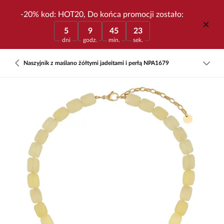
-20% kod: HOT20, Do końca promocji zostało:
5
9
45
23
dni
godz.
min.
sek.
Naszyjnik z maślano żółtymi jadeitami i perłą NPA1679