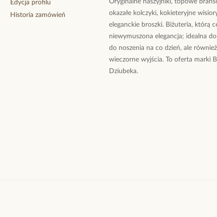
Oryginalne naszyjniki, topowe branso
Edycja profilu
okazałe kolczyki, kokieteryjne wisiory
Historia zamówień
eleganckie broszki. Biżuteria, którą 
niewymuszona elegancja; idealna do
do noszenia na co dzień, ale równie
wieczorne wyjścia. To oferta marki 
Dziubeka.