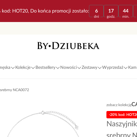
 kod: HOT20, Do końca promocji zostało:
6
17
44
dni
godz.
min.
 męska
Kolekcje
Bestsellery
Nowości
Zestawy
Wyprzedaż
Kami
 P srebrny NCA0072
C
zobacz kolekcję
-20% kod: HOT2
Naszyjnik
srebrny