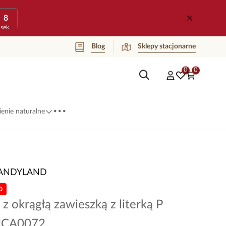
8
sek.
Blog
Sklepy stacjonarne
0
0
...
enie naturalne
ANDYLAND
0
 z okrągłą zawieszką z literką P
 NCA0072