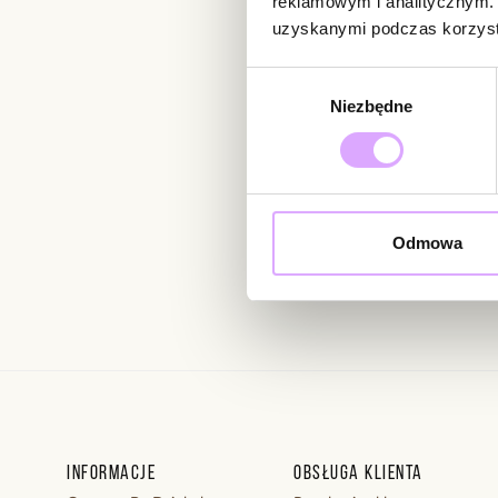
reklamowym i analitycznym. 
uzyskanymi podczas korzysta
Newsletter
Wybór
Niezbędne
zgody
Bądź na bieżąco z nowoś
Odmowa
Wprowadzając i zatwierdzaj
Regulaminie.
Informacje
Obsługa klienta