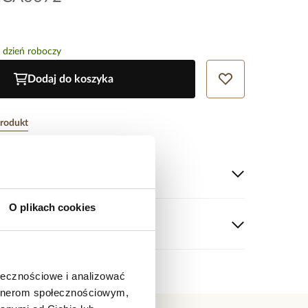
 dzień roboczy
Dodaj do koszyka
produkt
tu
O plikach cookies
o próba 925.
srebrny.
zki: 0,80 cm.
+ 5 cm łańcuszek wydłużający.
 karabińczyk.
ołecznościowe i analizować
g.
artnerom społecznościowym,
 nie ocenił tego produktu.