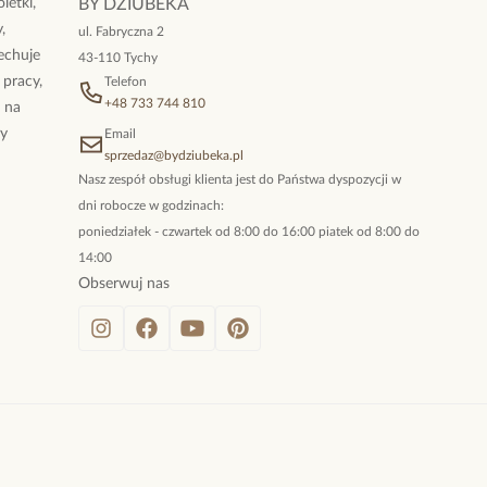
letki,
BY DZIUBEKA
,
ul. Fabryczna 2
cechuje
43-110 Tychy
 pracy,
Telefon
+48 733 744 810
ż na
By
Email
sprzedaz@bydziubeka.pl
Nasz zespół obsługi klienta jest do Państwa dyspozycji w
dni robocze w godzinach:
poniedziałek - czwartek od 8:00 do 16:00 piatek od 8:00 do
14:00
Obserwuj nas