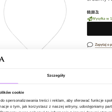
69,00 zł
Wysyłka w 1
Zapytaj o 
Opis produk
Szczegóły
Surowiec: srebr
Opinie
Kolor surowca: 
Wielkość zawies
 plików cookie
Długość: 38 cm 
Rodzaj zapięcia:
do spersonalizowania treści i reklam, aby oferować funkcje sp
Brak opinii
Waga poniżej 5 
ormacje o tym, jak korzystasz z naszej witryny, udostępniamy p
Jeszcze nikt