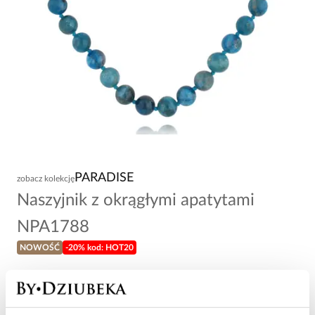
PARADISE
zobacz kolekcję
Naszyjnik z okrągłymi apatytami
NPA1788
NOWOŚĆ
-20% kod: HOT20
199,00 zł
Wysyłka do 2 dni roboczych