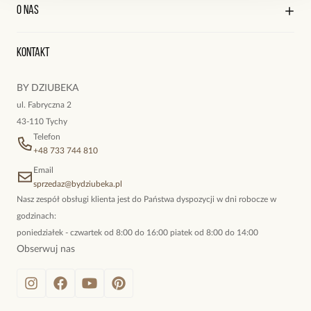
Kontakt
Edycja profilu
O nas
Reklamacje i zwroty
Historia zamówień
Wyśledź swoją paczkę
Zobacz inne produkty z kolekcji Paradise
Oryginalne naszyjniki, topowe bransoletki, okazałe kolczyki,
Kontakt
kokieteryjne wisiory, eleganckie broszki. Biżuteria, którą cechuje
niewymuszona elegancja; idealna do pracy, do noszenia na co
BY DZIUBEKA
dzień, ale również na wieczorne wyjścia. To oferta marki By
ul. Fabryczna 2
Dziubeka.
43-110 Tychy
Telefon
+48 733 744 810
Email
sprzedaz@bydziubeka.pl
Nasz zespół obsługi klienta jest do Państwa dyspozycji w dni robocze w
godzinach:
poniedziałek - czwartek od 8:00 do 16:00 piatek od 8:00 do 14:00
Obserwuj nas