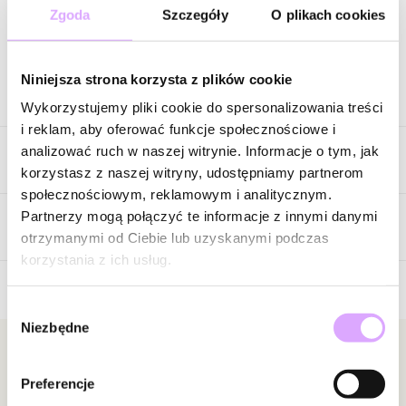
Zgoda
Szczegóły
O plikach cookies
Zapytaj o produkt
Niniejsza strona korzysta z plików cookie
Opis produktu
Wykorzystujemy pliki cookie do spersonalizowania treści
i reklam, aby oferować funkcje społecznościowe i
Naturalne odcienie błękitu, turkusu i granatu sprawiają, że ten
analizować ruch w naszej witrynie. Informacje o tym, jak
Cechy produktu
naszyjnik przyciąga uwagę swoją głębią i wyjątkową kolorystyką.
korzystasz z naszej witryny, udostępniamy partnerom
Wykonany z okrągłych kul naturalnego apatytu, stanowi
społecznościowym, reklamowym i analitycznym.
eleganckie połączenie klasycznej formy z pięknem naturalnych
Kryształki
Turkusowy
Partnerzy mogą połączyć te informacje z innymi danymi
kamieni. Każdy minerał wyróżnia się własnym rysunkiem oraz
Opinie
otrzymanymi od Ciebie lub uzyskanymi podczas
Kolor metalu
złoty
subtelnymi różnicami w barwie, dzięki czemu każdy naszyjnik jest
korzystania z ich usług.
niepowtarzalny.
Wybór
Polerowane kule pięknie odbijają światło, podkreślając
Brak opinii
Niezbędne
zgody
intensywność kolorów oraz naturalną strukturę apatytu. Złote
Jeszcze nikt nie ocenił tego produktu.
wykończenie doskonale współgra z chłodnymi odcieniami
Bądź pierwszą osobą, która podzieli się opinią o tym
Newsletter
kamieni, tworząc harmonijną kompozycję pełną elegancji i
produkcie!
Preferencje
Bądź na bieżąco z nowościami i promocjami!
nowoczesnego charakteru.