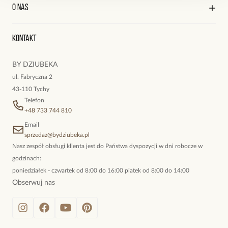
Kontakt
Edycja profilu
O nas
Reklamacje i zwroty
Zobacz inne produkty z kolekcji Paradise
Historia zamówień
Wyśledź swoją paczkę
Oryginalne naszyjniki, topowe bransoletki, okazałe kolczyki,
Kontakt
kokieteryjne wisiory, eleganckie broszki. Biżuteria, którą cechuje
niewymuszona elegancja; idealna do pracy, do noszenia na co
BY DZIUBEKA
dzień, ale również na wieczorne wyjścia. To oferta marki By
ul. Fabryczna 2
Dziubeka.
43-110 Tychy
Telefon
+48 733 744 810
Email
sprzedaz@bydziubeka.pl
Nasz zespół obsługi klienta jest do Państwa dyspozycji w dni robocze w
godzinach:
poniedziałek - czwartek od 8:00 do 16:00 piatek od 8:00 do 14:00
Obserwuj nas