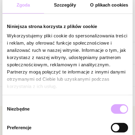
Zgoda
Szczegóły
O plikach cookies
Zapytaj o produkt
Niniejsza strona korzysta z plików cookie
Opis produktu
Wykorzystujemy pliki cookie do spersonalizowania treści
i reklam, aby oferować funkcje społecznościowe i
Naturalne piękno różowego opalu zostało zamknięte w
analizować ruch w naszej witrynie. Informacje o tym, jak
Cechy produktu
klasycznej formie naszyjnika wykonanego z okrągłych,
korzystasz z naszej witryny, udostępniamy partnerom
polerowanych kul. Kamienie zachwycają pastelowymi odcieniami
społecznościowym, reklamowym i analitycznym.
różu przełamanymi subtelnymi kremowymi tonami i naturalnymi
Kryształki
Różowy
Partnerzy mogą połączyć te informacje z innymi danymi
użyleniami, które nadają biżuterii wyjątkową głębię i
Opinie
otrzymanymi od Ciebie lub uzyskanymi podczas
Kolor metalu
złoty
niepowtarzalny charakter.
korzystania z ich usług.
Każdy opal różni się delikatnie kolorem oraz rysunkiem, dzięki
Wybór
czemu każdy naszyjnik jest jedyny w swoim rodzaju. Złote
Brak opinii
Niezbędne
zgody
wykończenie harmonijnie współgra z ciepłą kolorystyką kamieni,
Jeszcze nikt nie ocenił tego produktu.
podkreślając ich naturalny blask i elegancki wygląd.
Bądź pierwszą osobą, która podzieli się opinią o tym
Newsletter
produkcie!
Preferencje
Bądź na bieżąco z nowościami i promocjami!
Naszyjnik doskonale uzupełni zarówno codzienne stylizacje, jak i