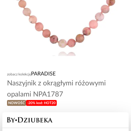
PARADISE
zobacz kolekcję
Naszyjnik z okrągłymi różowymi
opalami NPA1787
NOWOŚĆ
-20% kod: HOT20
199,00 zł
Wysyłka do 3 dni roboczych