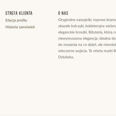
Kamienie: różow
Wielkość kamien
Strefa klienta
O nas
Długość naszyjn
Rodzaj zapięcia:
Oryginalne naszyjniki, topowe branso
Edycja profilu
okazałe kolczyki, kokieteryjne wisiory
Historia zamówień
Zobacz inne prod
eleganckie broszki. Biżuteria, którą 
niewymuszona elegancja; idealna do
do noszenia na co dzień, ale równie
wieczorne wyjścia. To oferta marki 
Dziubeka.