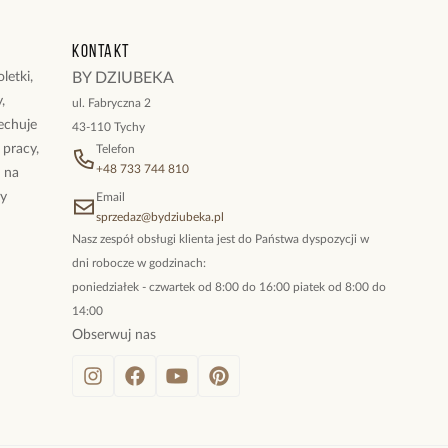
e turmaliny.
i: 1,00 cm.
Kontakt
ika: 42 cm + 6 cm łańcuszek przedłużający.
 karabińczyk.
letki,
BY DZIUBEKA
,
ul. Fabryczna 2
ukty z kolekcji Paradise
cechuje
43-110 Tychy
 pracy,
Telefon
+48 733 744 810
ż na
By
Email
sprzedaz@bydziubeka.pl
Nasz zespół obsługi klienta jest do Państwa dyspozycji w
dni robocze w godzinach:
poniedziałek - czwartek od 8:00 do 16:00 piatek od 8:00 do
14:00
Obserwuj nas