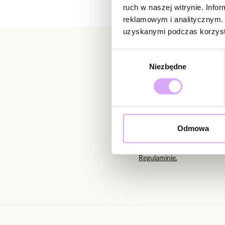
ruch w naszej witrynie. Inf
reklamowym i analitycznym. 
uzyskanymi podczas korzysta
Wybór
Niezbędne
zgody
Newsletter
Bądź na bieżąco z nowoś
Odmowa
Wprowadzając i zatwierdzaj
Regulaminie.