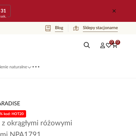
31
sek.
Blog
Sklepy stacjonarne
0
0
...
enie naturalne
ARADISE
0% kod: HOT20
k z okrągłymi różowymi
ami NPA1791