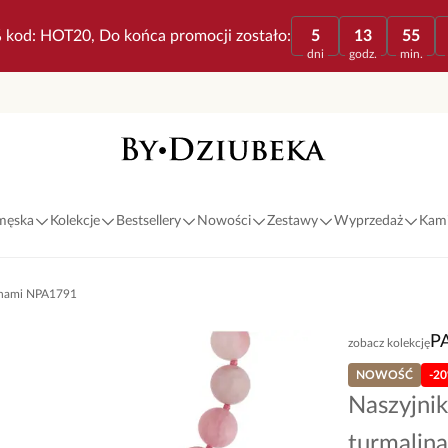
 kod: HOT20, Do końca promocji zostało:
5
13
55
dni
godz.
min.
 męska
Kolekcje
Bestsellery
Nowości
Zestawy
Wyprzedaż
Kami
linami NPA1791
P
zobacz kolekcję
NOWOŚĆ
-2
Naszyjni
turmalin