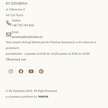
niewymuszona elegancja; idealna do pracy, do noszenia na co
BY DZIUBEKA
dzień, ale również na wieczorne wyjścia. To oferta marki By
ul. Fabryczna 2
Dziubeka.
43-110 Tychy
Telefon
+48 733 744 810
Email
sprzedaz@bydziubeka.pl
Nasz zespół obsługi klienta jest do Państwa dyspozycji w dni robocze w
godzinach:
poniedziałek - czwartek od 8:00 do 16:00 piatek od 8:00 do 14:00
Obserwuj nas
©
By Dziubeka
2026
. All Right Reserved.
e-commerce platform by