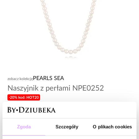
PEARLS SEA
zobacz kolekcję
Naszyjnik z perłami NPE0252
-20% kod: HOT20
89,00 zł
Wysyłka do 2 dni roboczych
Zgoda
Szczegóły
O plikach cookies
Zapytaj o produkt