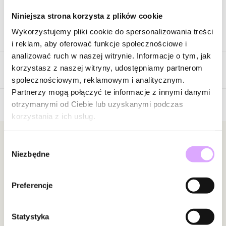
Niniejsza strona korzysta z plików cookie
Wykorzystujemy pliki cookie do spersonalizowania treści
Opis produktu
i reklam, aby oferować funkcje społecznościowe i
analizować ruch w naszej witrynie. Informacje o tym, jak
Surowiec: stal szlachetna.
korzystasz z naszej witryny, udostępniamy partnerom
Opinie
Kolor surowca: złoty.
społecznościowym, reklamowym i analitycznym.
Elementy: szklane perły.
Partnerzy mogą połączyć te informacje z innymi danymi
Wielkość pereł: 0,80 cm.
otrzymanymi od Ciebie lub uzyskanymi podczas
Długość naszyjnika: 60 cm + 6 cm łańcuszek wydłużający.
korzystania z ich usług.
Brak opinii
Rodzaj zapięcia: karabińczyk.
Jeszcze nikt nie ocenił tego produktu.
Zobacz inne produkty z kolekcji Pearls Sea
Bądź pierwszą osobą, która podzieli się opinią o tym
Newsletter
Wybór
Niezbędne
produkcie!
zgody
Bądź na bieżąco z nowościami i promocjami!
Powiadomienie
Preferencje
W naszej witrynie opinie mogą dodawać tylko
osoby, które zakupiły produkt.
Dodaj opinię
Statystyka