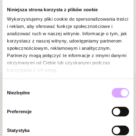
Niniejsza strona korzysta z plików cookie
Wykorzystujemy pliki cookie do spersonalizowania treści
Opis produktu
i reklam, aby oferować funkcje społecznościowe i
analizować ruch w naszej witrynie. Informacje o tym, jak
Surowiec: stal szlachetna.
korzystasz z naszej witryny, udostępniamy partnerom
Opinie
Kolor surowca: złoty.
społecznościowym, reklamowym i analitycznym.
Elementy: szklane perły.
Partnerzy mogą połączyć te informacje z innymi danymi
Wielkość pereł: 0,80 cm.
otrzymanymi od Ciebie lub uzyskanymi podczas
Długość naszyjnika: 50 cm + 6 cm łańcuszek wydłużający.
korzystania z ich usług.
5
Rodzaj zapięcia: karabińczyk.
/
5
5
1
Zobacz inne produkty z kolekcji Pearls Sea
Newsletter
Wybór
4
0
Niezbędne
zgody
3
0
Bądź na bieżąco z nowościami i promocjami!
2
0
Preferencje
1
0
Statystyka
Powiadomienie