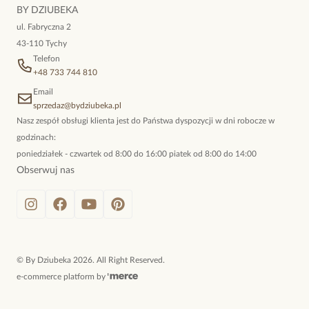
niewymuszona elegancja; idealna do pracy, do noszenia na co
BY DZIUBEKA
dzień, ale również na wieczorne wyjścia. To oferta marki By
ul. Fabryczna 2
Dziubeka.
43-110 Tychy
Telefon
+48 733 744 810
Email
sprzedaz@bydziubeka.pl
Nasz zespół obsługi klienta jest do Państwa dyspozycji w dni robocze w
godzinach:
poniedziałek - czwartek od 8:00 do 16:00 piatek od 8:00 do 14:00
Obserwuj nas
©
By Dziubeka
2026
. All Right Reserved.
e-commerce platform by