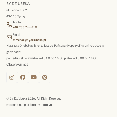
niewymuszona elegancja; idealna do pracy, do noszenia na co
BY DZIUBEKA
dzień, ale również na wieczorne wyjścia. To oferta marki By
ul. Fabryczna 2
Dziubeka.
43-110 Tychy
Telefon
+48 733 744 810
Email
sprzedaz@bydziubeka.pl
Nasz zespół obsługi klienta jest do Państwa dyspozycji w dni robocze w
godzinach:
poniedziałek - czwartek od 8:00 do 16:00 piatek od 8:00 do 14:00
Obserwuj nas
©
By Dziubeka
2026
. All Right Reserved.
e-commerce platform by