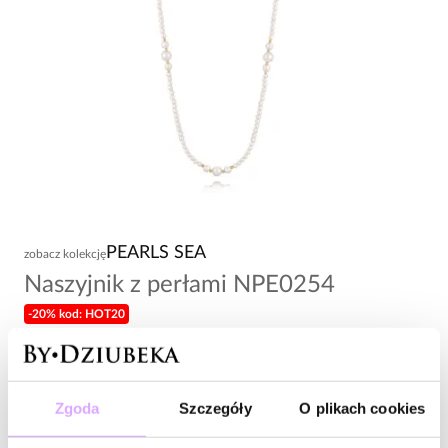
PEARLS SEA
zobacz kolekcję
Naszyjnik z perłami NPE0254
-20% kod: HOT20
98,00 zł
Wysyłka do 2 dni roboczych
Zgoda
Szczegóły
O plikach cookies
Zapytaj o produkt