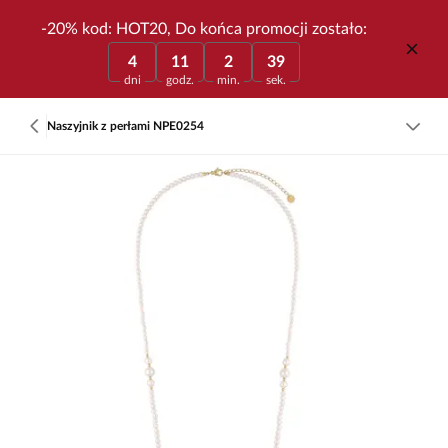
-20% kod: HOT20, Do końca promocji zostało:
4
11
2
39
dni
godz.
min.
sek.
Naszyjnik z perłami NPE0254