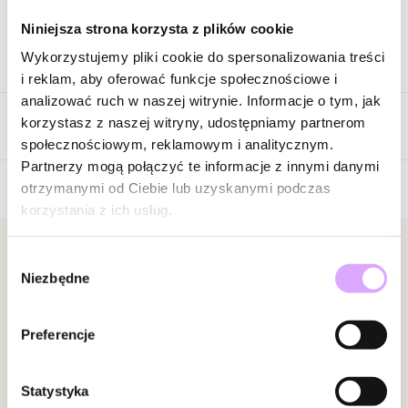
Niniejsza strona korzysta z plików cookie
Wykorzystujemy pliki cookie do spersonalizowania treści
Opis produktu
i reklam, aby oferować funkcje społecznościowe i
analizować ruch w naszej witrynie. Informacje o tym, jak
Surowiec: stal szlachetna.
korzystasz z naszej witryny, udostępniamy partnerom
Opinie
Kolor surowca: złoty.
społecznościowym, reklamowym i analitycznym.
Elementy: szklane perły.
Partnerzy mogą połączyć te informacje z innymi danymi
Wielkość pereł: 0,40 cm; 0,60 cm; 0,80 cm.
otrzymanymi od Ciebie lub uzyskanymi podczas
Długość naszyjnika: 82 cm + 6 cm łańcuszek wydłużający.
korzystania z ich usług.
Brak opinii
Rodzaj zapięcia: karabińczyk.
Jeszcze nikt nie ocenił tego produktu.
Zobacz inne produkty z kolekcji Pearls Sea
Bądź pierwszą osobą, która podzieli się opinią o tym
Newsletter
Wybór
Niezbędne
produkcie!
zgody
Bądź na bieżąco z nowościami i promocjami!
Powiadomienie
Preferencje
W naszej witrynie opinie mogą dodawać tylko
osoby, które zakupiły produkt.
Dodaj opinię
Statystyka