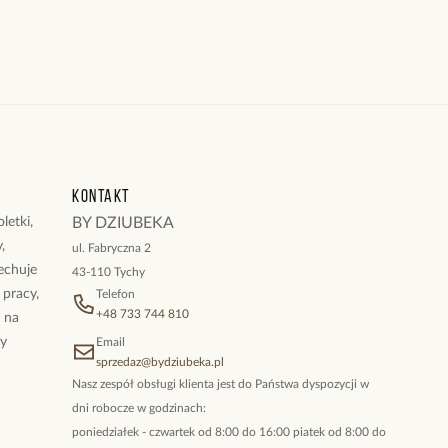
Kontakt
letki,
BY DZIUBEKA
,
ul. Fabryczna 2
cechuje
43-110 Tychy
 pracy,
Telefon
+48 733 744 810
ż na
By
Email
sprzedaz@bydziubeka.pl
Nasz zespół obsługi klienta jest do Państwa dyspozycji w
dni robocze w godzinach:
poniedziałek - czwartek od 8:00 do 16:00 piatek od 8:00 do