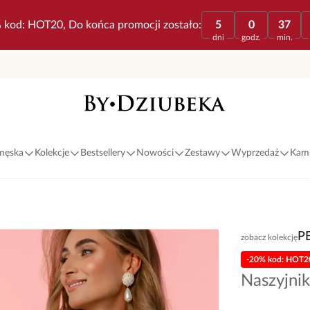
 kod: HOT20, Do końca promocji zostało:
5
0
37
dni
godz.
min.
 męska
Kolekcje
Bestsellery
Nowości
Zestawy
Wyprzedaż
Kami
P
zobacz kolekcję
-20% kod: HOT2
Naszyjni