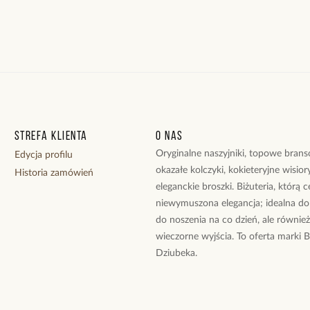
Strefa klienta
O nas
Oryginalne naszyjniki, topowe branso
Edycja profilu
okazałe kolczyki, kokieteryjne wisiory
Historia zamówień
eleganckie broszki. Biżuteria, którą 
niewymuszona elegancja; idealna do
do noszenia na co dzień, ale równie
wieczorne wyjścia. To oferta marki 
Dziubeka.