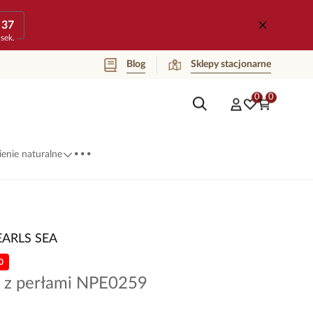
37
sek.
Blog
Sklepy stacjonarne
0
0
...
enie naturalne
EARLS SEA
0
k z perłami NPE0259