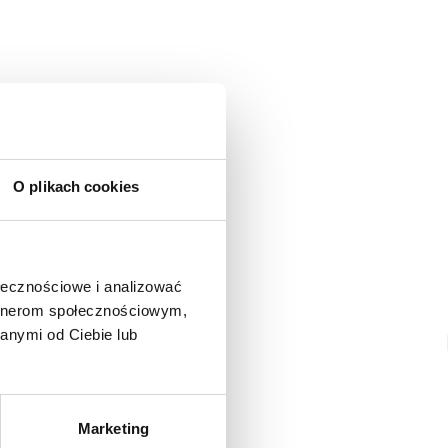
adomienie
witrynie opinie mogą dodawać tylko osoby, które
produkt.
Dodaj opinię
O plikach cookies
ołecznościowe i analizować
artnerom społecznościowym,
anymi od Ciebie lub
Marketing