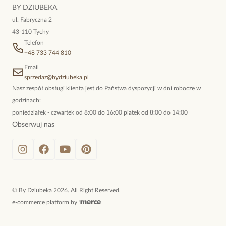
niewymuszona elegancja; idealna do pracy, do noszenia na co
BY DZIUBEKA
dzień, ale również na wieczorne wyjścia. To oferta marki By
ul. Fabryczna 2
Dziubeka.
43-110 Tychy
Telefon
+48 733 744 810
Email
sprzedaz@bydziubeka.pl
Nasz zespół obsługi klienta jest do Państwa dyspozycji w dni robocze w
godzinach:
poniedziałek - czwartek od 8:00 do 16:00 piatek od 8:00 do 14:00
Obserwuj nas
©
By Dziubeka
2026
. All Right Reserved.
e-commerce platform by