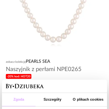
PEARLS SEA
zobacz kolekcję
Naszyjnik z perłami NPE0265
-20% kod: HOT20
98,00 zł
Wysyłka do 3 dni roboczych
Zgoda
Szczegóły
O plikach cookies
Zapytaj o produkt