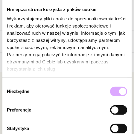
Niniejsza strona korzysta z plików cookie
Wykorzystujemy pliki cookie do spersonalizowania treści
Opis produktu
i reklam, aby oferować funkcje społecznościowe i
analizować ruch w naszej witrynie. Informacje o tym, jak
Surowiec: stal szlachetna.
korzystasz z naszej witryny, udostępniamy partnerom
Opinie
Kolor surowca: złoty.
społecznościowym, reklamowym i analitycznym.
Elementy: szklane perły.
Partnerzy mogą połączyć te informacje z innymi danymi
Wielkość pereł: 1,00 cm.
otrzymanymi od Ciebie lub uzyskanymi podczas
Długość naszyjnika: 45 cm + 6 cm łańcuszek wydłużający.
korzystania z ich usług.
Brak opinii
Rodzaj zapięcia: karabińczyk.
Jeszcze nikt nie ocenił tego produktu.
Zobacz inne produkty z kolekcji Pearls Sea
Bądź pierwszą osobą, która podzieli się opinią o tym
Newsletter
Wybór
Niezbędne
produkcie!
zgody
Bądź na bieżąco z nowościami i promocjami!
Powiadomienie
Preferencje
W naszej witrynie opinie mogą dodawać tylko
osoby, które zakupiły produkt.
Dodaj opinię
Statystyka