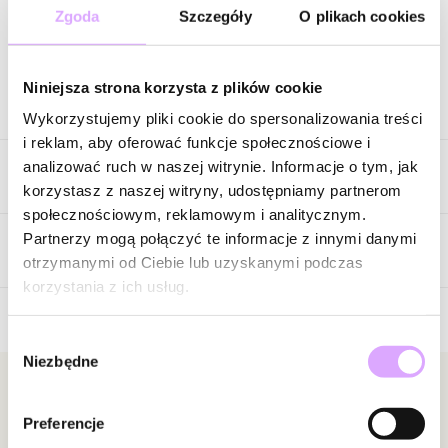
Zgoda
Szczegóły
O plikach cookies
Zapytaj o produkt
Niniejsza strona korzysta z plików cookie
Opis produktu
Wykorzystujemy pliki cookie do spersonalizowania treści
i reklam, aby oferować funkcje społecznościowe i
Delikatny naszyjnik w romantycznym stylu, który przyciąga
analizować ruch w naszej witrynie. Informacje o tym, jak
Cechy produktu
uwagę subtelną kompozycją i elegancką formą. Na cienkim,
korzystasz z naszej witryny, udostępniamy partnerom
złoconym łańcuszku umieszczono niewielki element ozdobny, z
społecznościowym, reklamowym i analitycznym.
którego swobodnie opada delikatny łańcuszek zakończony
Kolor metalu
złoty
Partnerzy mogą połączyć te informacje z innymi danymi
drobnym serduszkiem. Tuż przy jego początku znajduje się
Opinie
otrzymanymi od Ciebie lub uzyskanymi podczas
drugie, nieco większe serce, tworząc harmonijną i bardzo kobiecą
korzystania z ich usług.
kompozycję.
Wybór
Gładkie, złote powierzchnie zawieszek pięknie odbijają światło i
Brak opinii
Niezbędne
zgody
nadają biżuterii eleganckiego blasku. Ruchomy element sprawia,
Jeszcze nikt nie ocenił tego produktu.
że naszyjnik subtelnie porusza się przy każdym kroku, dzięki
Bądź pierwszą osobą, która podzieli się opinią o tym
Newsletter
czemu wygląda lekko i niezwykle efektownie na dekolcie.
produkcie!
Preferencje
Bądź na bieżąco z nowościami i promocjami!