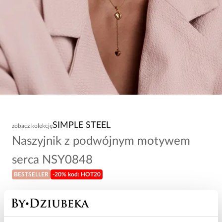
SIMPLE STEEL
zobacz kolekcję
Naszyjnik z podwójnym motywem
serca NSY0848
BESTSELLER
-20% kod: HOT20
79,00 zł
Wysyłka w 1 dzień roboczy