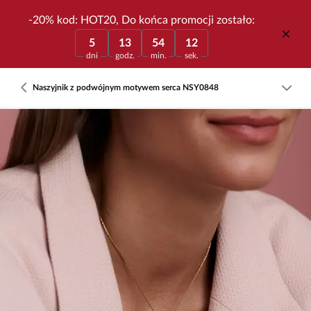
-20% kod: HOT20, Do końca promocji zostało:
5
13
54
12
dni
godz.
min.
sek.
Naszyjnik z podwójnym motywem serca NSY0848