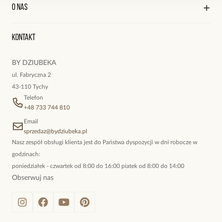
Kontakt
Edycja profilu
O nas
Reklamacje i zwroty
Historia zamówień
Wyśledź swoją paczkę
Oryginalne naszyjniki, topowe bransoletki, okazałe kolczyki,
Kontakt
kokieteryjne wisiory, eleganckie broszki. Biżuteria, którą cechuje
niewymuszona elegancja; idealna do pracy, do noszenia na co
BY DZIUBEKA
dzień, ale również na wieczorne wyjścia. To oferta marki By
ul. Fabryczna 2
Dziubeka.
43-110 Tychy
Telefon
+48 733 744 810
Email
sprzedaz@bydziubeka.pl
Nasz zespół obsługi klienta jest do Państwa dyspozycji w dni robocze w
godzinach:
poniedziałek - czwartek od 8:00 do 16:00 piatek od 8:00 do 14:00
Obserwuj nas