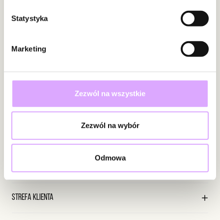
2
0
Naszyjnik doskonale sprawdzi się zarówno jako samodzielny
1
0
Statystyka
akcent, jak i element modnych warstwowych stylizacji. Pięknie
komponuje się z bielą, beżami, szarościami, pastelami oraz
lnianymi tkaninami, dlatego będzie idealnym dodatkiem zarówno
Marketing
Powiadomienie
na co dzień, jak i podczas wyjątkowych okazji.
Zapisz się
W naszej witrynie opinie mogą dodawać tylko osoby, które
zakupiły produkt.
Dodaj opinię
Kwarc różowy od wieków uznawany jest za kamień miłości,
Wprowadzając i zatwierdzając swoje dane wyrażasz zgodę na
czułości i wewnętrznej harmonii. To propozycja dla kobiet, które
Zezwól na wszystkie
otrzymywanie newslettera na zasadach określonych w
cenią naturalne kamienie, subtelną elegancję i biżuterię o
Regulaminie.
Marzena
Data dodania:
07.07.2026
ponadczasowym charakterze. Lekki, kobiecy i pełen delikatnego
5
Zezwól na wybór
uroku – naszyjnik, który z łatwością stanie się ulubionym
Informacje
dodatkiem na każdą porę roku.
piękne
Odmowa
Surowiec: stal szlachetna.
O marce By Dziubeka
Obsługa klienta
Kolor surowca: złoty.
Sklepy firmowe
Kamienie: kwarce różowe.
Sklepy współpracujące
Regulamin sklepu
Wielkość kamieni: 0,65
Strefa klienta
Współpraca
Polityka prywatności
Długość naszyjnika: 39 cm + 6 cm łańcuszek przedłużający.
Praca
Wysyłka i płatności
Rodzaj zapięcia: karabińczyk.