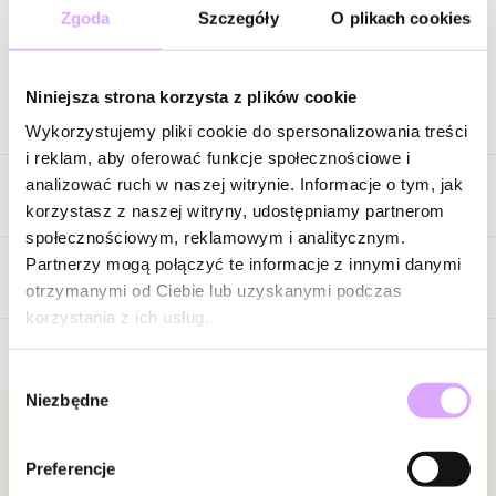
Zgoda
Szczegóły
O plikach cookies
Zapytaj o produkt
Niniejsza strona korzysta z plików cookie
Opis produktu
Wykorzystujemy pliki cookie do spersonalizowania treści
i reklam, aby oferować funkcje społecznościowe i
Delikatny, romantyczny i ponadczasowy. Ten naszyjnik został
analizować ruch w naszej witrynie. Informacje o tym, jak
Cechy produktu
wykonany z naturalnego kwarcu różowego w subtelnym,
korzystasz z naszej witryny, udostępniamy partnerom
pudrowym odcieniu. Jasnoróżowe kamienie tworzą harmonijną
społecznościowym, reklamowym i analitycznym.
kompozycję, która pięknie rozświetla cerę i dodaje stylizacjom
Kryształki
Różowy
Partnerzy mogą połączyć te informacje z innymi danymi
lekkości oraz kobiecego uroku.
Opinie
otrzymanymi od Ciebie lub uzyskanymi podczas
Kolor metalu
złoty
korzystania z ich usług.
Gładkie, polerowane kulki kwarcu różowego podkreślają
naturalne piękno kamienia i jego subtelny blask. Pastelowy róż
Wybór
5
doskonale współgra ze złotym wykończeniem, tworząc
/
5
Niezbędne
zgody
eleganckie połączenie, które nigdy nie wychodzi z mody. To
5
1
minimalistyczna biżuteria, która zachwyca swoją prostotą i
Newsletter
4
0
szlachetnym charakterem.
Preferencje
3
0
Bądź na bieżąco z nowościami i promocjami!