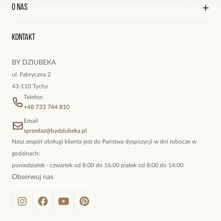
Kontakt
Edycja profilu
O nas
Reklamacje i zwroty
Historia zamówień
Wyśledź swoją paczkę
Zobacz inne produkty z kolekcji Paradise
Oryginalne naszyjniki, topowe bransoletki, okazałe kolczyki,
Kontakt
kokieteryjne wisiory, eleganckie broszki. Biżuteria, którą cechuje
niewymuszona elegancja; idealna do pracy, do noszenia na co
BY DZIUBEKA
dzień, ale również na wieczorne wyjścia. To oferta marki By
ul. Fabryczna 2
Dziubeka.
43-110 Tychy
Telefon
+48 733 744 810
Email
sprzedaz@bydziubeka.pl
Nasz zespół obsługi klienta jest do Państwa dyspozycji w dni robocze w
godzinach:
poniedziałek - czwartek od 8:00 do 16:00 piatek od 8:00 do 14:00
Obserwuj nas